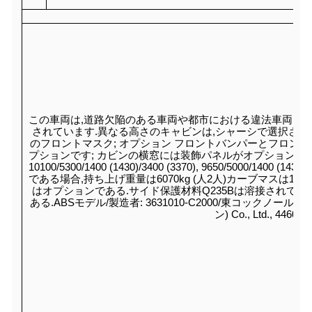
この車両は,道路欠陥のある車両や都市における違法車両を牽
されています.異なる高さのキャビンは,シャーシで選択されま
のフロントマスク; オプション フロントバンパーとフロント
プションです; カビンの横窓には装飾パネルがオプションで,バッ
10100/5300/1400 (1430)/3400 (3370), 9650/5000/1400 (1430
である場合,持ち上げ重量は6070kg (人2人)カーブマスは10750
はオプションである.サイド保護材料Q235Bは溶接されてい
ある.ABSモデル/製造者: 3631010-C2000/東コックノール商用
ン) Co., Ltd., 44600