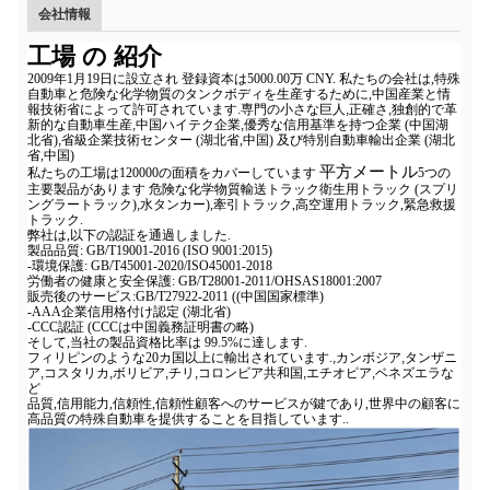
会社情報
工場 の 紹介
2009年1月19日に設立され 登録資本は5000.00万 CNY. 私たちの会社は,特殊
自動車と危険な化学物質のタンクボディを生産するために,中国産業と情
報技術省によって許可されています.専門の小さな巨人
,
正確さ
,
独創的で革
新的な自動車生産
,
中国ハイテク企業
,
優秀な信用基準を持つ企業 (中国湖
北省)
,
省級企業技術センター (湖北省,中国) 及び特別自動車輸出企業 (湖北
省,中国)
平方メートル
私たちの工場は120000の面積をカバーしています
5つの
主要製品があります 危険な化学物質輸送トラック衛生用トラック (スプリ
ングラートラック)
,
水タンカー),牽引トラック,高空運用トラック,緊急救援
トラック.
弊社は,以下の認証を通過しました.
製品品質: GB/T19001-2016 (ISO 9001:2015)
-環境保護: GB/T45001-2020/ISO45001-2018
労働者の健康と安全保護: GB/T28001-2011/OHSAS18001:2007
販売後のサービス:GB/T27922-2011 ((中国国家標準)
-AAA企業信用格付け認定 (湖北省)
-CCC認証 (CCCは中国義務証明書の略)
そして,当社の製品資格比率は 99.5%に達します.
フィリピンのような20カ国以上に輸出されています.
,
カンボジア
,
タンザニ
ア
,
コスタリカ
,
ボリビア
,
チリ
,
コロンビア共和国
,
エチオピア
,
ベネズエラな
ど
品質,信用能力,信頼性,信頼性顧客へのサービスが鍵であり,世界中の顧客に
高品質の特殊自動車を提供することを目指しています..