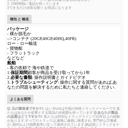
2. 24時間熱い電話が待っています
3できるだけ頑張る限り お世話になります
梱包 と 輸送
パッケージ
- 裸か脱毛か
-->コンテナ (20GP,40GP,40HQ,40FR)
ロー・ロー輸送
- 貨物船
- フラットラック
などなど
船舶
- 客の依頼で 海や鉄道で
1.
保証期間
顧客が商品を受け取ってから1年
2.
必要な書類
: 操作説明書とガイドビデオ
3.
トラブルシューティング
: 操作に関する質問があれば,あ
なたの問題を解決するために私たちと連絡してください.
よくある質問
Q: 元の製造者ですか?
A: はい,Runliは中国の特殊トラックメーカーです,私
たちはあなたが必要とする製品の全範囲を持っています.
Q:あなたの製品
の品質はどうですか?
A: 私たちは特別なトラックラインで10年以上の経験
があります.すべてのトラックは,厳格に厳格に検査され, 専門的な労働者
が, 国内および国際基準に従って維持されています.納品前にトラックをテ