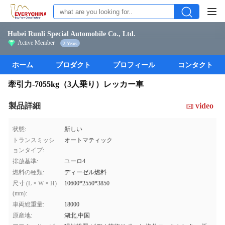
Hubei Runli Special Automobile Co., Ltd.
Active Member
2 Years
ホーム
プロダクト
プロフィール
コンタクト
牽引力-7055kg（3人乗り）レッカー車
製品詳細
video
状態:
新しい
トランスミッシ
オートマティック
ョンタイプ:
排放基準:
ユーロ4
燃料の種類:
ディーゼル燃料
尺寸 (L × W × H)
10600*2550*3850
(mm):
車両総重量:
18000
原産地:
湖北,中国