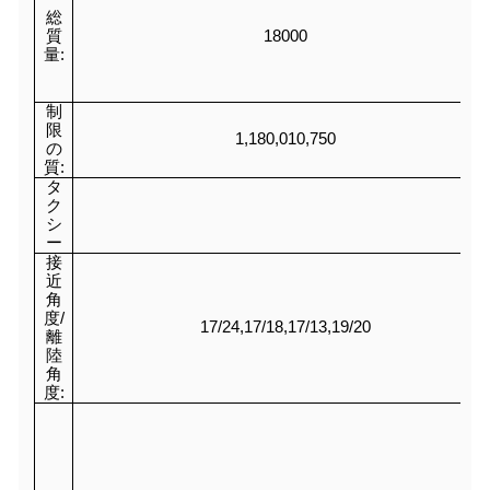
総
質
18000
量:
制
限
1,180,010,750
の
質:
タ
ク
シ
ー
接
近
角
度/
17/24,17/18,17/13,19/20
離
陸
角
度: