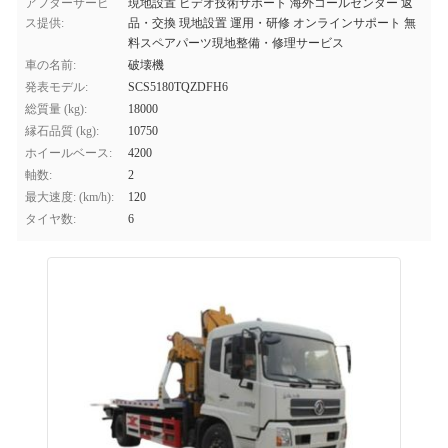
アフターサービ
現地設置 ビデオ技術サポート 海外コールセンター 返
ス提供:
品・交換 現地設置 運用・研修 オンラインサポート 無
料スペアパーツ現地整備・修理サービス
車の名前:
破壊機
発表モデル:
SCS5180TQZDFH6
総質量 (kg):
18000
縁石品質 (kg):
10750
ホイールベース:
4200
軸数:
2
最大速度: (km/h):
120
タイヤ数:
6