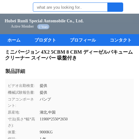
Hubei Runli Special Automobile Co., Ltd.
Active Member
2 Years
ホーム
プロダクト
プロフィール
コンタクト
ミニバージョン 4X2 5CBM 8 CBM ディーゼルバキューム
クリーナー スイーパー 吸盤付き
製品詳細
ビデオ出勤検査:
提供
機械試験報告書:
提供
コアコンポーネ
パンプ
ント:
原産地:
湖北,中国
寸法(長さ*幅*高
11900*2550*2650
さ):
体重:
9000KG