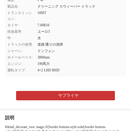
保証:
1 年
製品名:
クリーニング スウィーパー トラック
トランスミッシ
10MT
ョン:
タイヤ:
7.00R16
排放基準:
ユーロ3
中:
水
トラックの使用:
道路/通りの清掃
シャーシ:
ドンフェン
ホイールベース:
3800mm
エンジン:
190馬力
運転タイプ:
4×2 LHD RHD
サプライヤ
説明
#detail_decorate_root .magic-0{border-bottom-style:solid;border-bottom-