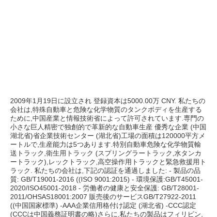
2009年1月19日に設立され 登録資本は5000.00万 CNY. 私たちの
会社は,特殊自動車と危険な化学物質のタンクボディを生産する
ために,中国産業と情報技術省によって許可されています.専門の
小さな巨人精密で独創的で革新的な自動車生産 優秀な企業 (中国
湖北省)省企業技術センター (湖北省)工場の面積は120000平方メ
ートルで,生産能力は5つあります.特別自動車危険な化学物質輸
送トラック,衛生用トラック (スプリングラートラック,水タンカ
ートラック),レックトラック,高空操作用トラックと緊急救援用ト
ラック. 私たちの会社は,下記の認証を通過しました: - 製品の品
質: GB/T19001-2016 ((ISO 9001:2015) - 環境保護:GB/T45001-
2020/ISO45001-2018 - 労働者の健康と安全保護: GB/T28001-
2011/OHSAS18001:2007 販売後のサービスGB/T27922-2011 
((中国国家標準) -AAA企業信用格付け認定 (湖北省) -CCC認定 
(CCCは中国義務証明書の略)さらに,私たちの製品はフィリピン,