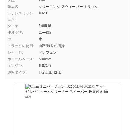
保証:
1 年
製品名:
クリーニング スウィーパー トラック
トランスミッシ
10MT
ョン:
タイヤ:
7.00R16
排放基準:
ユーロ3
中:
水
トラックの使用:
道路/通りの清掃
シャーシ:
ドンフェン
ホイールベース:
3800mm
エンジン:
190馬力
運転タイプ:
4×2 LHD RHD