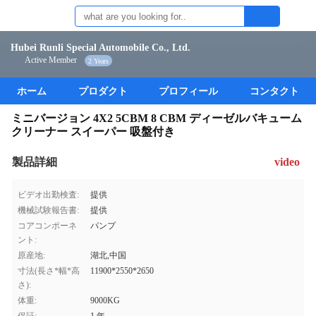
Hubei Runli Special Automobile Co., Ltd.
Active Member
2 Years
ホーム
プロダクト
プロフィール
コンタクト
ミニバージョン 4X2 5CBM 8 CBM ディーゼルバキューム
クリーナー スイーパー 吸盤付き
製品詳細
video
ビデオ出勤検査:
提供
機械試験報告書:
提供
コアコンポーネ
パンプ
ント:
原産地:
湖北,中国
寸法(長さ*幅*高
11900*2550*2650
さ):
体重:
9000KG