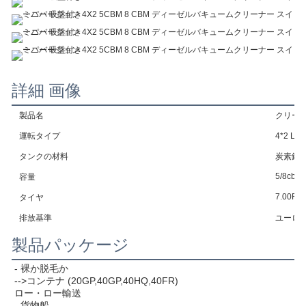
詳細 画像
製品名
クリーニ
運転タイプ
4*2 L
タンクの材料
炭素鋼
5/8cbm
容量
7.00R1
タイヤ
排放基準
ユーロ3
製品パッケージ
- 裸か脱毛か
-->コンテナ (20GP,40GP,40HQ,40FR)
ロー・ロー輸送
- 貨物船