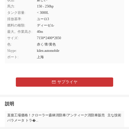
状態:
新しい
馬力:
150 - 250hp
タンク容量:
< 3000L
排放基準:
ユーロ3
燃料の種類:
ディーゼル
最大。作業高さ:
40m
サイズ:
7150*2400*2850
色:
赤く/青/黄色
Skype:
kilen.automobile
ポート:
上海
サプライヤ
説明
直接工場価格！クローラー森林消防車/アンティーク消防車販売 主な技術
パラメータ トラ�...