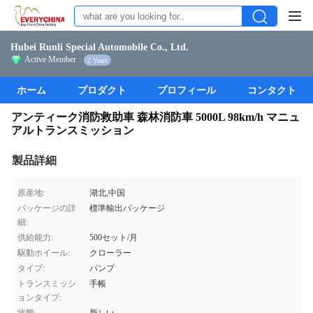
Hubei Runli Special Automobile Co., Ltd.
Active Member
2 Years
ホーム
プロダクト
プロフィール
コンタクト
アンティーク消防救助車 森林消防車 5000L 98km/h マニュ
アルトランスミッション
製品詳細
原産地:
湖北,中国
パッケージの詳
標準輸出パッケージ
細:
供給能力:
500セット/月
駆動ホイール:
クローラー
タイプ:
パンプ
トランスミッシ
手帳
ョンタイプ: