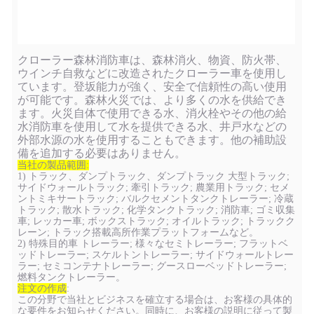
クローラー森林消防車は、森林消火、物資、防火帯、
ウインチ自救などに改造されたクローラー車を使用し
ています。登坂能力が強く、安全で信頼性の高い使用
が可能です。森林火災では、より多くの水を供給でき
ます。火災自体で使用できる水、消火栓やその他の給
水消防車を使用して水を提供できる水、井戸水などの
外部水源の水を使用することもできます。他の補助設
備を追加する必要はありません。
当社の製品範囲:
1) トラック、ダンプトラック、ダンプトラック 大型トラック;
サイドウォールトラック; 牽引トラック; 農業用トラック; セメ
ントミキサートラック; バルクセメントタンクトレーラー; 冷蔵
トラック; 散水トラック; 化学タンクトラック; 消防車; ゴミ収集
車; レッカー車; ボックストラック; オイルトラック; トラックク
レーン; トラック搭載高所作業プラットフォームなど。
2) 特殊目的車 トレーラー; 様々なセミトレーラー; フラットベ
ッドトレーラー; スケルトントレーラー; サイドウォールトレー
ラー; セミコンテナトレーラー; グースローベッドトレーラー;
燃料タンクトレーラー。
注文の作成
:
この分野で当社とビジネスを確立する場合は、お客様の具体的
な要件をお知らせください。同時に、お客様の説明に従って製