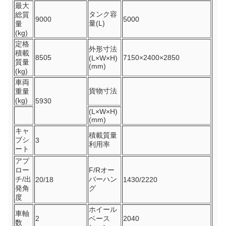
最大
タンク容
総質
9000
5000
量(L)
量
(kg)
定格
外形寸法
積載
8505
7150×2400×2850
(L×W×H)
質量
(mm)
(kg)
車両
貨物寸法
重量
(kg)
5930
(L×W×H)
(mm)
キャ
積載質量
ブシ
3
利用率
ート
アプ
ロー
F/Rオー
チ/出
バーハン
20/18
1430/2220
発角
グ
度
ホイール
車軸
2
ベース
2040
数