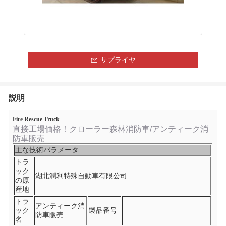
サプライヤ
説明
Fire Rescue Truck
直接工場価格！クローラー森林消防車/アンティーク消
防車販売
主な技術パラメータ
トラ
ック
湖北潤利特殊自動車有限公司
の原
産地
トラ
アンティーク消
ック
製品番号
防車販売
名