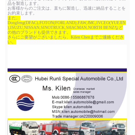
品を製造します。
お客様からのご注文は、直ちに製造し、迅速に納品することを
お約束します。
また、
Dongfeng(DFAC),FOTON(FORLAND),FAW,JMC,IVCEO(YUEJIN
),ISUZU,NISSAN,SINOTRUCK,SHACMAN,NORTH BENZなど
の他のブランドも提供できます。
さらにご要望がございましたら、Kilen Chenまでご連絡くださ
い。