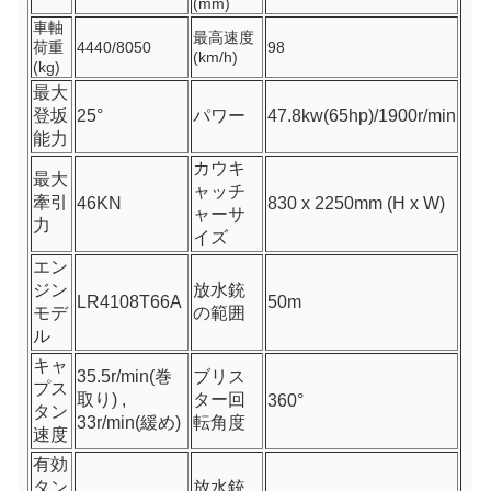
(mm)
車軸
最高速度
荷重
4440/8050
98
(km/h)
(kg)
最大
登坂
25°
パワー
47.8kw(65hp)/1900r/min
能力
カウキ
最大
ャッチ
牽引
46KN
830 x 2250mm (H x W)
ャーサ
力
イズ
エン
ジン
放水銃
LR4108T66A
50m
モデ
の範囲
ル
キャ
35.5r/min(巻
ブリス
プス
取り) ,
ター回
360°
タン
33r/min(緩め)
転角度
速度
有効
タン
放水銃