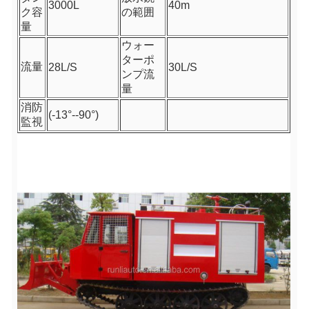
3000L
40m
ク容
の範囲
量
ウォー
ターポ
流量
28L/S
30L/S
ンプ流
量
消防
(-13°--90°)
監視