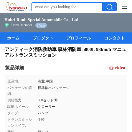
Hubei Runli Special Automobile Co., Ltd.
Active Member
2 Years
ホーム
プロダクト
プロフィール
コンタクト
アンティーク消防救助車 森林消防車 5000L 98km/h マニュ
アルトランスミッション
製品詳細
video
原産地:
湖北,中国
パッケージの詳
標準輸出パッケージ
細:
供給能力:
500セット/月
駆動ホイール:
クローラー
タイプ:
パンプ
トランスミッシ
手帳
ョンタイプ: