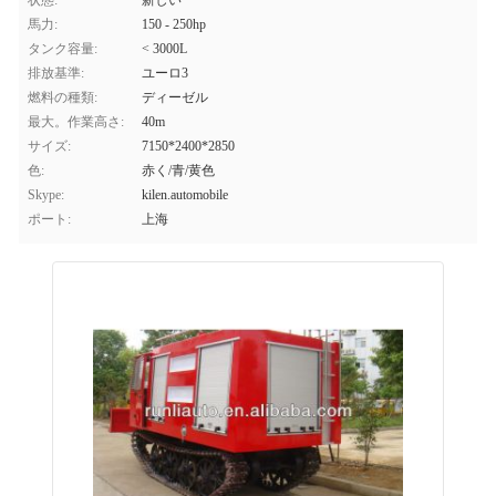
状態:
新しい
馬力:
150 - 250hp
タンク容量:
< 3000L
排放基準:
ユーロ3
燃料の種類:
ディーゼル
最大。作業高さ:
40m
サイズ:
7150*2400*2850
色:
赤く/青/黄色
Skype:
kilen.automobile
ポート:
上海