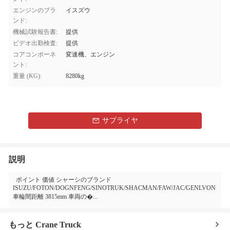
エンジンのブラ
イスズウ
ンド:
機械試験報告書:
提供
ビデオ出勤検査:
提供
コアコンポーネ
変速機、エンジン
ント:
重量 (KG):
8280kg
サプライヤ
説明
ポイント 価値 シャーシのブランド
ISUZU/FOTON/DOGNFENG/SINOTRUK/SHACMAN/FAW/JAC/GENLVON
車輪間距離 3815mm 車両の�...
もっと Crane Truck