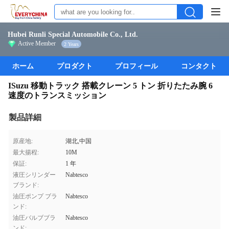
Hubei Runli Special Automobile Co., Ltd.
Active Member
2 Years
ホーム
プロダクト
プロフィール
コンタクト
ISuzu 移動トラック 搭載クレーン 5 トン 折りたたみ腕 6
速度のトランスミッション
製品詳細
原産地:
湖北,中国
最大揚程:
10M
保証:
1 年
液圧シリンダー
Nabtesco
ブランド:
油圧ポンプ ブラ
Nabtesco
ンド:
油圧バルブブラ
Nabtesco
ンド: