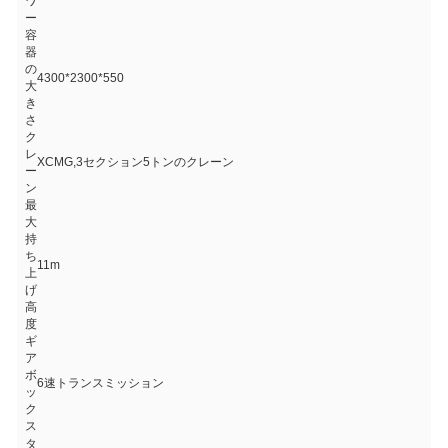
ワ
ー
容
器
の
4300*2300*550
大
き
さ
ク
レ
XCMG,3セクション5トンのクレーン
ー
ン
最
大
持
ち
11m
上
げ
高
度
ギ
ア
ボ
6速トランスミッション
ッ
ク
ス
タ