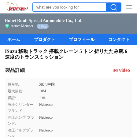
Hubei Runli Special Automobile Co., Ltd.
Active Member
2 Years
ホーム
プロダクト
プロフィール
コンタクト
ISuzu 移動トラック 搭載クレーン 5 トン 折りたたみ腕 6
速度のトランスミッション
製品詳細
video
原産地:
湖北,中国
最大揚程:
10M
保証:
1 年
液圧シリンダー
Nabtesco
ブランド:
油圧ポンプ ブラ
Nabtesco
ンド:
油圧バルブブラ
Nabtesco
ンド: