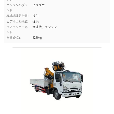
エンジンのブラ
イスズウ
ンド:
機械試験報告書:
提供
ビデオ出勤検査:
提供
コアコンポーネ
変速機、エンジン
ント:
重量 (KG):
8280kg