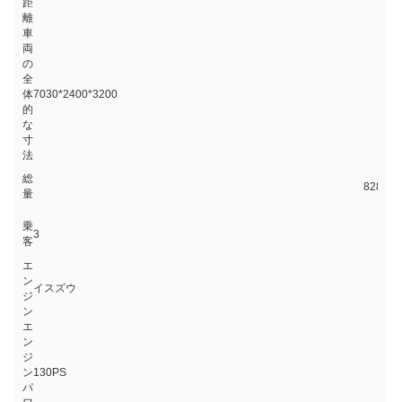
距
離
車
両
の
全
体
7030*2400*3200
的
な
寸
法
総
8280
量
乗
3
客
エ
ン
イスズウ
ジ
ン
エ
ン
ジ
ン
130PS
パ