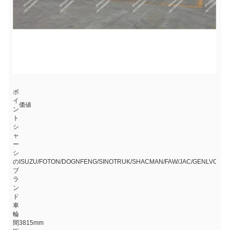
ポ
イ
価値
ン
ト
シ
ャ
ー
シ
の
ISUZU/FOTON/DOGNFENG/SINOTRUK/SHACMAN/FAW/JAC/GENLVON
ブ
ラ
ン
ド
車
輪
間
3815mm