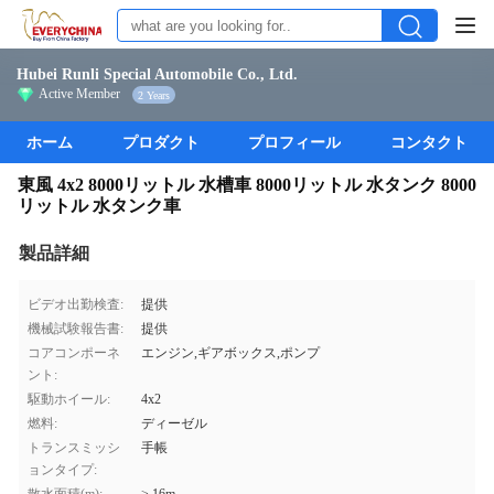
Hubei Runli Special Automobile Co., Ltd.
Active Member
2 Years
ホーム
プロダクト
プロフィール
コンタクト
東風 4x2 8000リットル 水槽車 8000リットル 水タンク 8000
リットル 水タンク車
製品詳細
ビデオ出勤検査:
提供
機械試験報告書:
提供
コアコンポーネ
エンジン,ギアボックス,ポンプ
ント:
駆動ホイール:
4x2
燃料:
ディーゼル
トランスミッシ
手帳
ョンタイプ: