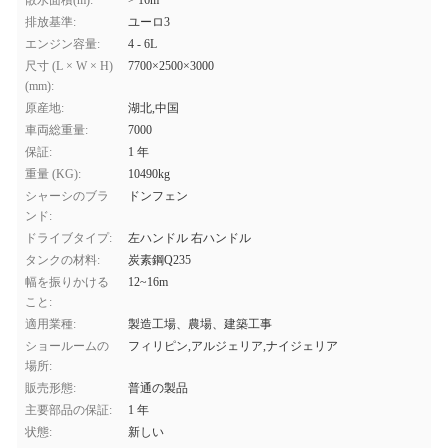
散水面積(m):
> 16m
排放基準:
ユーロ3
エンジン容量:
4 - 6L
尺寸 (L × W × H)
7700×2500×3000
(mm):
原産地:
湖北,中国
車両総重量:
7000
保証:
1 年
重量 (KG):
10490kg
シャーシのブラ
ドンフェン
ンド:
ドライブタイプ:
左ハンドル 右ハンドル
タンクの材料:
炭素鋼Q235
幅を振りかける
12~16m
こと:
適用業種:
製造工場、農場、建築工事
ショールームの
フィリピン,アルジェリア,ナイジェリア
場所:
販売形態:
普通の製品
主要部品の保証:
1 年
状態:
新しい