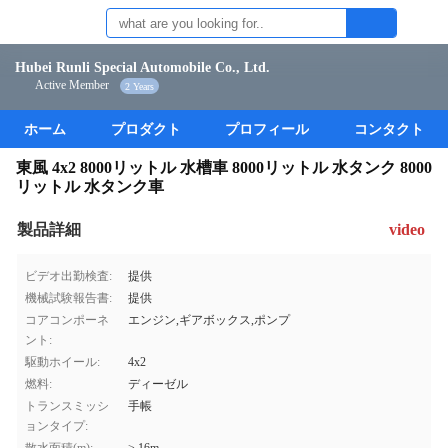
Hubei Runli Special Automobile Co., Ltd.
Active Member
2 Years
ホーム
プロダクト
プロフィール
コンタクト
東風 4x2 8000リットル 水槽車 8000リットル 水タンク 8000
リットル 水タンク車
製品詳細
video
ビデオ出勤検査:
提供
機械試験報告書:
提供
コアコンポーネ
エンジン,ギアボックス,ポンプ
ント:
駆動ホイール:
4x2
燃料:
ディーゼル
トランスミッシ
手帳
ョンタイプ: