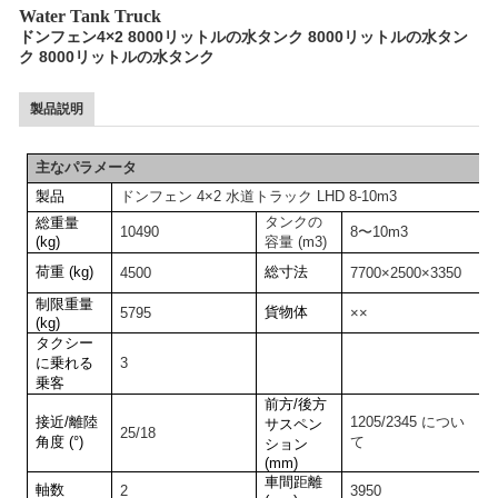
Water Tank Truck
ドンフェン4×2 8000リットルの水タンク 8000リットルの水タン
ク 8000リットルの水タンク
製品説明
主なパラメータ
製品
ドンフェン 4×2 水道トラック LHD 8-10m3
タンクの
総重量
10490
8〜10m3
(kg)
容量 (m3)
荷重 (kg)
総寸法
4500
7700×2500×3350
制限重量
貨物体
5795
××
(kg)
タクシー
に乗れる
3
乗客
前方/後方
接近/離陸
1205/2345 につい
サスペン
25/18
角度 (°)
て
ション
(mm)
車間距離
軸数
2
3950