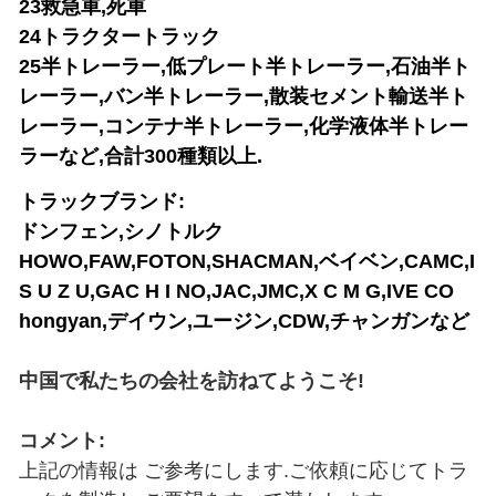
23救急車,死車
24トラクタートラック
25半トレーラー,低プレート半トレーラー,石油半ト
レーラー,バン半トレーラー,散装セメント輸送半ト
レーラー,コンテナ半トレーラー,化学液体半トレー
ラーなど,合計300種類以上.
トラックブランド:
ドンフェン,シノトルク
HOWO,FAW,FOTON,SHACMAN,ベイベン,CAMC,I
S U Z U,GAC H I NO,JAC,JMC,X C M G,IVE CO
hongyan,デイウン,ユージン,CDW,チャンガンなど
中国で私たちの会社を訪ねてようこそ!
コメント:
上記の情報は ご参考にします.ご依頼に応じてトラ