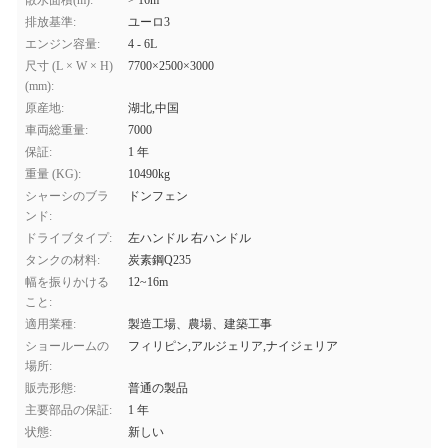
散水面積(m):
> 16m
排放基準:
ユーロ3
エンジン容量:
4 - 6L
尺寸 (L × W × H)
7700×2500×3000
(mm):
原産地:
湖北,中国
車両総重量:
7000
保証:
1 年
重量 (KG):
10490kg
シャーシのブラ
ドンフェン
ンド:
ドライブタイプ:
左ハンドル 右ハンドル
タンクの材料:
炭素鋼Q235
幅を振りかける
12~16m
こと:
適用業種:
製造工場、農場、建築工事
ショールームの
フィリピン,アルジェリア,ナイジェリア
場所:
販売形態:
普通の製品
主要部品の保証:
1 年
状態:
新しい