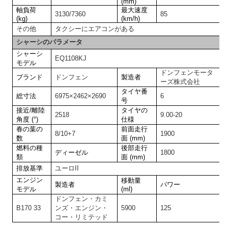
(mm)
軸負荷
最大速度
3130/7360
85
(kg)
(km/h)
その他
タクシーにエアコンがある
シャーシのパラメータ
シャーシ
EQ1108KJ
モデル
ドンフェンモータ
ブランド
ドンフェン
製造者
ーズ株式会社
タイヤ番
総寸法
6975×2462×2690
6
号
接近/離陸
タイヤの
2518
9.00-20
角度 (°)
仕様
春の葉の
前面走行
8/10+7
1900
数
面 (mm)
燃料の種
後部走行
ディーゼル
1800
類
面 (mm)
排放基準
ユーロII
エンジン
移動量
製造者
パワー
モデル
(ml)
ドンフェン・カミ
B170 33
ンズ・エンジン・
5900
125
コー・リミテッド