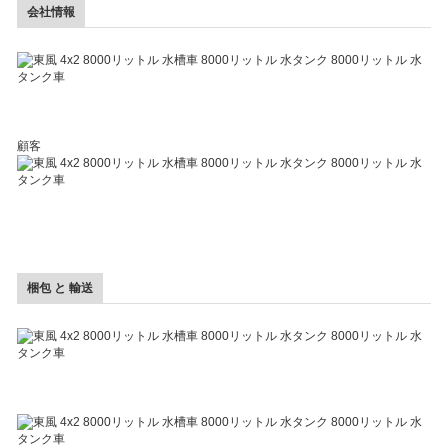
会社情報
顧客
梱包 と 輸送