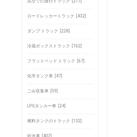
高空での運行トラック
[217]
ロードレッカートラック
[432]
ダンプ トラック
[228]
冷蔵ボックストラック
[162]
フラットベッド トラック
[67]
化学タンク車
[47]
ごみ収集車
[59]
LPGタンカー車
[24]
燃料タンクのトラック
[132]
給水車
[402]