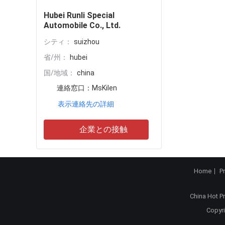
Hubei Runli Special
Automobile Co., Ltd.
シティ：
suizhou
省/州：
hubei
国/地域：
china
連絡窓口：
MsKilen
表示連絡先の詳細
企業との接触
Home
P
China Hot P
Copyri