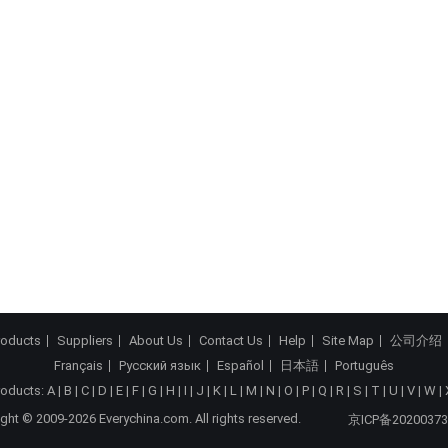
roducts
Suppliers
About Us
Contact Us
Help
Site Map
公司介绍
Français
Русский язык
Español
日本語
Português
roducts:
A
|
B
|
C
|
D
|
E
|
F
|
G
|
H
|
I
|
J
|
K
|
L
|
M
|
N
|
O
|
P
|
Q
|
R
|
S
|
T
|
U
|
V
|
W
|
ght © 2009-2026 Everychina.com. All rights reserved.
京ICP备20200373