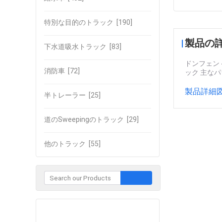
特別な目的のトラック
[190]
製品の
下水道吸水トラック
[83]
ドンフェン 
消防車
[72]
ック 主なパラメ
製品詳細図
半トレーラー
[25]
道のSweepingのトラック
[29]
他のトラック
[55]
企業との接触