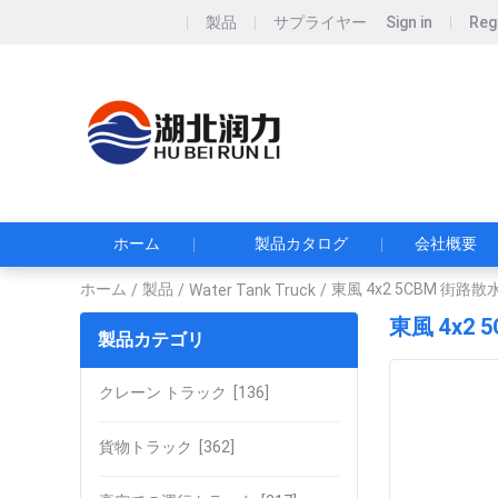
製品
サプライヤー
Sign in
Reg
Hubei Runli S
湖北润力专用汽车有
ホーム
製品カタログ
会社概要
ホーム
製品
東風 4x2 5CBM 街路
/
/
Water Tank Truck
/
東風 4x2
製品カテゴリ
クレーン トラック
[136]
貨物トラック
[362]