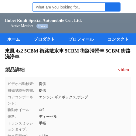
Hubei Runli Special Automobile Co., Ltd.
Active Member
2 Years
ホーム
プロダクト
プロフィール
コンタクト
東風 4x2 5CBM 街路散水車 5CBM 街路清掃車 5CBM 街路
洗浄車
製品詳細
video
ビデオ出勤検査:
提供
機械試験報告書:
提供
コアコンポーネ
エンジン,ギアボックス,ポンプ
ント:
駆動ホイール:
4x2
燃料:
ディーゼル
トランスミッシ
手帳
ョンタイプ: