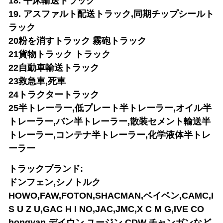
18. 平床輸送トラック
19. アスファルト配送トラック,同期チップシールト
ラック
20粉を消すトラック 霧砲トラック
21貨物トラック トラック
22自動車輸送トラック
23救急車,死車
24トラクタートラック
25半トレーラー,低プレート半トレーラー,オイル半
トレーラー,バン半トレーラー,散装セメント輸送半
トレーラー,コンテナ半トレーラー,化学液体半トレ
ーラー
トラックブランド:
ドンフェン,シノトルク
HOWO,FAW,FOTON,SHACMAN,ベイベン,CAMC,I
S U Z U,GAC H I NO,JAC,JMC,X C M G,IVE CO
hongyan,デイウン,ユージン,CDW,チャンガンなど