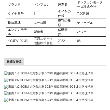
ドンフェンモータ
ブランド
ドンフェン
製造者
ーズ株式会社
タイヤの
タイヤ番号
6
7.00R16
仕様
燃料の種
排放基準
ユーロIII
ディーゼル
類
エンジンモデ
移動量
製造者
パワー
ル
(ml)
広西ユチャイ
YC4FA120-33
2982
88
機械株式会社
詳細な画像