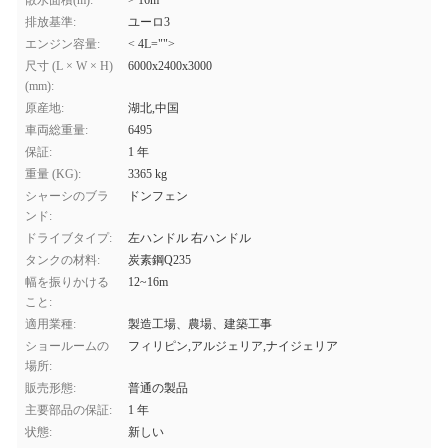
散水面積(m):
> 16m
排放基準:
ユーロ3
エンジン容量:
< 4L="">
尺寸 (L × W × H)
6000x2400x3000
(mm):
原産地:
湖北,中国
車両総重量:
6495
保証:
1 年
重量 (KG):
3365 kg
シャーシのブラ
ドンフェン
ンド:
ドライブタイプ:
左ハンドル 右ハンドル
タンクの材料:
炭素鋼Q235
幅を振りかける
12~16m
こと:
適用業種:
製造工場、農場、建築工事
ショールームの
フィリピン,アルジェリア,ナイジェリア
場所:
販売形態:
普通の製品
主要部品の保証:
1 年
状態:
新しい