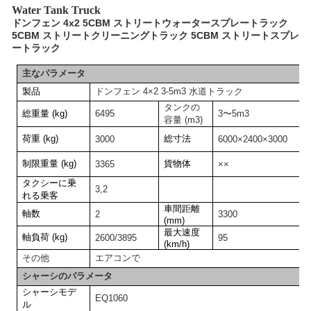
Water Tank Truck
ドンフェン 4x2 5CBM ストリートウォータースプレートラック
5CBM ストリートクリーニングトラック 5CBM ストリートスプレ
ートラック
主なパラメータ
製品
ドンフェン 4×2 3-5m3 水道トラック
タンクの
総重量 (kg)
6495
3〜5m3
容量 (m3)
荷重 (kg)
総寸法
3000
6000×2400×3000
制限重量 (kg)
貨物体
3365
××
タクシーに乗
3,2
れる乗客
車間距離
軸数
2
3300
(mm)
最大速度
軸負荷 (kg)
2600/3895
95
(km/h)
その他
エアコンで
シャーシのパラメータ
シャーシモデ
EQ1060
ル