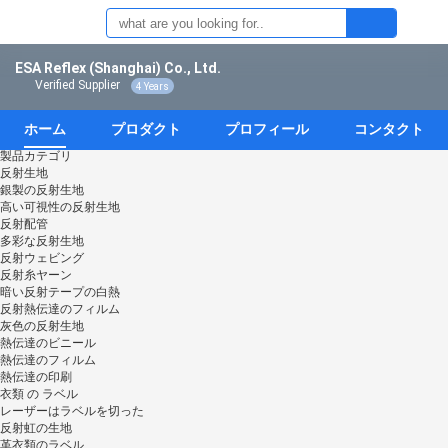
ESA Reflex (Shanghai) Co., Ltd.
Verified Supplier
4 Years
ホーム
プロダクト
プロフィール
コンタクト
製品カテゴリ
反射生地
銀製の反射生地
高い可視性の反射生地
反射配管
多彩な反射生地
反射ウェビング
反射糸ヤーン
暗い反射テープの白熱
反射熱伝達のフィルム
灰色の反射生地
熱伝達のビニール
熱伝達のフィルム
熱伝達の印刷
衣類 の ラベル
レーザーはラベルを切った
反射虹の生地
革衣類のラベル