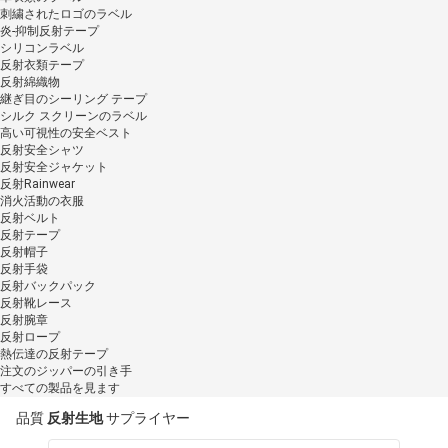
刺繍されたロゴのラベル
炎-抑制反射テープ
シリコンラベル
反射衣類テープ
反射綿織物
継ぎ目のシーリング テープ
シルク スクリーンのラベル
高い可視性の安全ベスト
反射安全シャツ
反射安全ジャケット
反射Rainwear
消火活動の衣服
反射ベルト
反射テープ
反射帽子
反射手袋
反射バックパック
反射靴レース
反射腕章
反射ロープ
熱伝達の反射テープ
注文のジッパーの引き手
すべての製品を見ます
品質
反射生地
サプライヤー