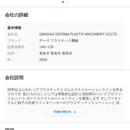
会社の詳細
基本情報
会社名
QINGDAO DEERMA PLASTIC MACHINERY CO.LTD
ブランド
デーマ プラスチック機械
従業員番号
100~125
住所：
青島市 青島市 青島市
年：
2006
会社説明
20年以上にわたってプラスチックとゴムエクストルーションラインを作る
プロです. 私たちのエンジニアは革新的な設計と高効率のパイプ,プロファ
イル,シート,ボードエクストルーションラインを製造します.そしてリサイ
クルと粒子の生産ラインターンキーのプラスチックソリューションと 詳
細な販売後のサービスをパートナーに提供します 私たちのPE/PPR/PVCパ
イプ生産ライン,PP/PVC/PA波紋パイプエクス...
View More