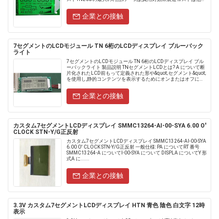
LCDよりも......
企業との接触
7セグメントのLCDモジュール TN 6桁のLCDディスプレイ ブルーバック
ライト
7セグメントのLCDモジュール TN 6桁のLCDディスプレイ ブル
ーバックライト 製品説明 TNセグメントLCDとは? A について断
片化されたLCD前もって定義された形や&quot;セグメント&quot;
を使用し,静的コンテンツを表示するためにオンまたはオフにす
ることができます (例えば...
企業との接触
カスタム7セグメントLCDディスプレイ SMMC13264-AI-00-SYA 6.00 O'
CLOCK STN-Y/G正反射
カスタム7セグメントLCDディスプレイ SMMC13264-AI-00-SYA
6.00 O' CLOCK STN-Y/G正反射 一般仕様: PA についてRT 番号
SMMC13264-A についてI-00-SYA について DISPLA についてY 形
式A に......
企業との接触
3.3V カスタム7セグメントLCDディスプレイ HTN 青色 陰色 白文字 12時
表示