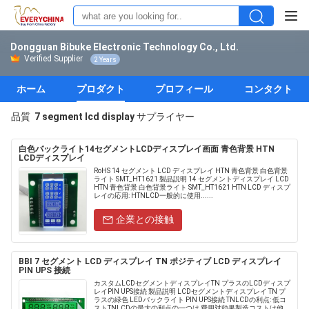
Dongguan Bibuke Electronic Technology Co., Ltd.
Verified Supplier
2 Years
ホーム
プロダクト
プロフィール
コンタクト
品質
7 segment lcd display
サプライヤー
白色バックライト14セグメントLCDディスプレイ画面 青色背景 HTN
LCDディスプレイ
RoHS 14 セグメント LCD ディスプレイ HTN 青色背景 白色背景
ライト SMT_HT1621 製品説明 14 セグメントディスプレイ LCD
HTN 青色背景 白色背景ライト SMT_HT1621 HTN LCD ディスプ
レイの応用: HTNLCD一般的に使用......
企業との接触
BBI 7 セグメント LCD ディスプレイ TN ポジティブ LCD ディスプレイ
PIN UPS 接続
カスタムLCDセグメントディスプレイTN プラスのLCDディスプ
レイPIN UPS接続 製品説明 LCDセグメントディスプレイ TN プ
ラスの緑色 LEDバックライト PIN UPS接続 TNLCDの利点: 低コ
ストTNLCDの最大の利点の一つは,費用対効果製造コストは他の