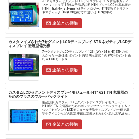
3.3V カスタムセグメントLCDディスプレイ HTN 青色ネガティ
ブホワイト文字 12時表示 製品説明 HTN ブルー LCD の基本概念:
HTN (High-Twist Nematic) テクノロジー: HTN変数でトリスト
ネマティック (TN)LCD技術です 違いはHTN標準の......
企業との接触
カスタマイズされた7セグメントLCDディスプレイ STNネガティブLCDデ
ィスプレイ 透過型偏光板
7セグメントのLCDディスプレイ 128 ((W) × 64 ((H)) STNの点
わかった 一般仕様: ポイント 内容 表示形式 128 (W)×ポイント 色
B/W LCDモード S......
企業との接触
カスタムLCDセグメントディスプレイモジュール HT1621 TN 充電器の
ためのプラスのブルーバックライト
製品説明 カスタムLCDセグメントディスプレイモジュール
HT1621 TN 充電器のためのポジティブブルーバックライト A に
ついてセグメントLCDモジュール液晶ディスプレイの一種で,数
字やアイコンなどの固定,事前に定義されたシンボル,文字,または
セグメントを表示するために特別に設計されて......
企業との接触