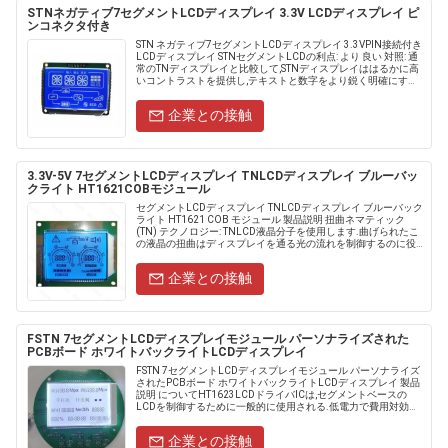
STNネガティブ7セグメントLCDディスプレイ 3.3V LCDディスプレイ ピ
ンコネクタ付き
STN ネガティブ7セグメントLCDディスプレイ 3.3VPIN接続付き
LCDディスプレイ STNセグメントLCDの利点: より 良い 対照: 通
常のTNディスプレイと比較して,STNディスプレイははるかに高
いコントラストを提供し,テキストと数字をより鋭く明確にする.
改善 さ れ た 見......
企業との接触
3.3V-5V 7セグメントLCDディスプレイ TNLCDディスプレイ ブルーバッ
クライト HT1621COBモジュール
セグメントLCDディスプレイ TNLCDディスプレイ ブルーバック
ライト HT1621 COB モジュール 製品説明 扭曲ネマティック
(TN) テクノロジー: TNLCD液晶分子を使用します.曲げられたこ
の液晶の扭曲はディスプレイを通る光の流れを制御するのに役
立ちます 液体結晶に......
企業との接触
FSTN 7セグメントLCDディスプレイモジュール パーソナライズされた
PCBボード ホワイトバックライトLCDディスプレイ
FSTN 7セグメントLCDディスプレイモジュール パーソナライズ
されたPCBボード ホワイトバックライトLCDディスプレイ 製品
説明 についてHT1623LCDドライバICは,セグメントベースの
LCDを制御するために一般的に使用される.低電力で費用対効果
の高いLCDソリューションが必要な......
企業との接触