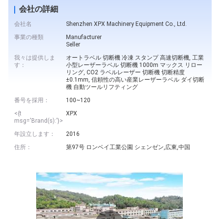
会社の詳細
会社名
Shenzhen XPX Machinery Equipment Co., Ltd.
事業の種類
Manufacturer
Seller
我々は提供しま
オートラベル 切断機 冷凍 スタンプ 高速切断機, 工業
す：
小型レーザーラベル 切断機 1000m マックス リロー
リング, CO2 ラベルレーザー 切断機 切断精度
±0.1mm, 信頼性の高い産業レーザーラベル ダイ切断
機 自動ツールリフティング
番号を採用：
100~120
<{t
XPX
msg='Brand(s):'}>
年設立します：
2016
住所：
第97号 ロンベイ工業公園 シェンゼン,広東,中国