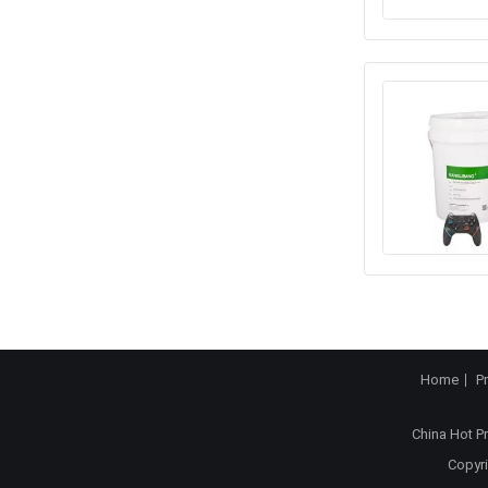
Home
P
China Hot P
Copyri