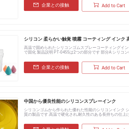
企業との接触
Add to Cart
シリコン 柔らかい触覚 噴霧 コーティング インク
高温で固められたシリコンゴムスプレーコーティングインク 
で固化 製品説明 PT-0455は2つの部分です 部分A:シリ
ティング 主に硬化されたシリコンゴム表面の外面コーティングに
企業との接触
Add to Cart
中国から優良性能のシリコンスプレーインク
シリコンゴムから作られた優れた性能のシリコンインク 
質の製品です.高温で硬化され,耐久性のある長持ちの仕上
用する方法はスプレーコーティングです パントーンの色で用意