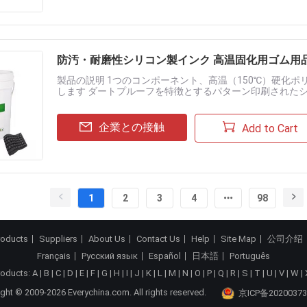
防汚・耐磨性シリコン製インク 高温固化用ゴム用
製品の説明 1つのコンポーネント、高温（150℃）硬化
します ダートプルーフを特徴とするパターン印刷された
光沢またはマットのパフォーマンス、シリコンゴムに適用される
企業との接触
Add to Cart
1
2
3
4
98
roducts
Suppliers
About Us
Contact Us
Help
Site Map
公司介绍
Français
Русский язык
Español
日本語
Português
roducts:
A
|
B
|
C
|
D
|
E
|
F
|
G
|
H
|
I
|
J
|
K
|
L
|
M
|
N
|
O
|
P
|
Q
|
R
|
S
|
T
|
U
|
V
|
W
|
ght © 2009-2026 Everychina.com. All rights reserved.
京ICP备20200373