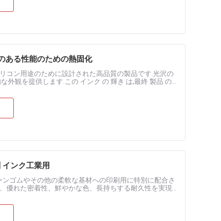
性のある性能のための熱固化
nk) は,シリコン用途のために設計された高品質の製品です.光沢の
観を提供します.この インク の 輝き は,最終 製品 の
刷 インク工業用
コーンゴムやその他の柔軟な基材への印刷用に特別に配合さ
、優れた密着性、鮮やかな色、長持ちする耐久性を実現
し、剥がれや剥離を防ぎ......