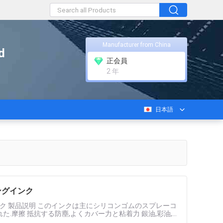
Manufacturer from China
d
正会員
2 年
日本語
ングインク
ク 製品説明 このインクは主にシリコンゴムのスプレーコ
られた.摩擦 抵抗する防塵,よくカバー力と粘着力 銀油,彩油,
 ......