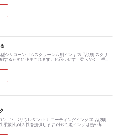
める
型シリコーンゴムスクリーン印刷インキ 製品説明 スクリ
刷するために使用されます。色褪せせず、柔らかく、手
ン携帯電話ケース、シリコ......
ク
コンゴムポリウレタン (PU) コーティングインク 製品説明
性,柔軟性,耐久性を提供します.耐候性能インクは熱や紫外
....