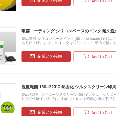
企業との接触
Add to Cart
噴霧コーティング シリコンベースのインク 耐久
製品説明: シリコンベースインク (Silicone Based I
ある仕上げにより,このインクはシリコンに生動的で魅力的な外
視覚 的 な 魅力 を 増強 する目を引くデ.....
企業との接触
Add to Cart
温度範囲 180~220°C 熱固化 シルクスクリーン印
製品の説明: シリコーンスクリーン印刷インクは、シリ
れた高性能インクです。動的ストレスや過酷な環境下でも
します。 特徴: ✔ 強力な密着性 – シリコーンに永久的に接着
企業との接触
Add to Cart