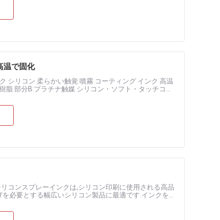
 高温で固化
シリコン 柔らかい触覚 噴霧 コーティング インク 高温
コン樹脂 部分B:プラチナ触媒 シリコン・ソフト・タッチコー
......
シリコンスプレーインクは,シリコン印刷に使用される高品
げを必要とする幅広いシリコン製品に最適です.インクを使
されています プロジェク.....