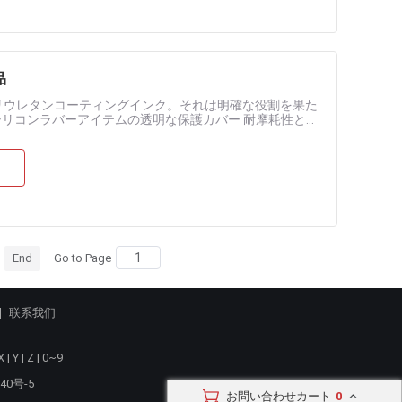
品
ポリウレタンコーティングインク。それは明確な役割を果た
シリコンラバーアイテムの透明な保護カバー 耐摩耗性と高
 キーパッドのような製品.....
End
Go to Page
联系我们
X
|
Y
|
Z
|
0~9
40号-5
お問い合わせカート
0