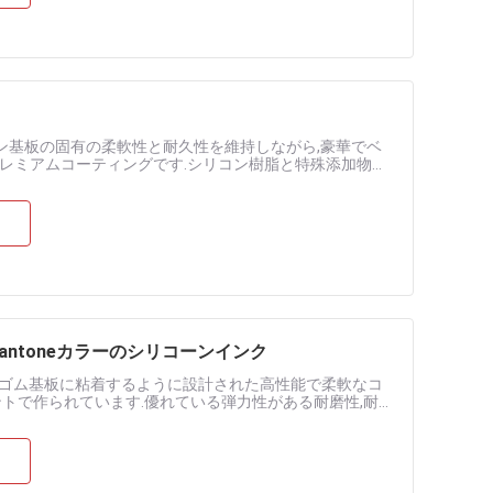
コン基板の固有の柔軟性と耐久性を維持しながら,豪華でベ
レミアムコーティングです.シリコン樹脂と特殊添加物を
特徴: • シ......
ntoneカラーのシリコーンインク
,シリコンゴム基板に粘着するように設計された高性能で柔軟なコ
トで作られています.優れている弾力性がある耐磨性,耐久
..