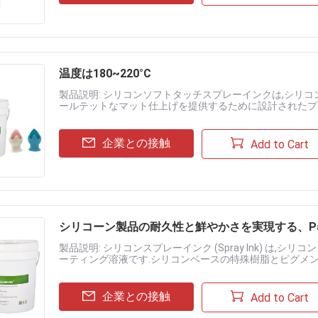
温度は180~220°C
製品説明: シリコンソフトタッチスプレーインクは,シリ
ールテットなマット仕上げを提供するために設計されたプ
組み合わせて 滑らかな滑りやすい表面で 触覚に優れている 主要 な 
企業との接触
Add to Cart
シリコーン製品の耐久性と鮮やかさを実現する、Pa
製品説明: シリコンスプレーインク (Spray Ink) は
ーティング溶液です.シリコンベースの特殊樹脂とピグメン
性 繰り返し折りたたみや伸ばしでも 特徴: 優れた粘着性:シ....
企業との接触
Add to Cart