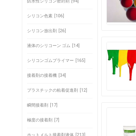
防水性シリコン密封剤
[94]
シリコン色素
[106]
シリコン放出剤
[26]
液体のシリコーン ゴム
[14]
シリコンゴムプライマー
[165]
接着剤の接着機
[34]
プラスチックの粘着促進剤
[12]
瞬間接着剤
[17]
極度の接着剤
[7]
ホットメルト接着剤液体
[213]