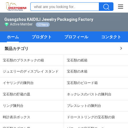
Guangzhou KAIDILI Jewelry Packaging Factory
Active Member
10 Years
ホーム
プロダクト
プロフィール
コンタクト
製品カテゴリ
宝石類のプラスチックの箱
宝石類の紙箱
ジュエリーのディスプレイ スタンド
宝石類の木箱
イヤリングの陳列台
宝石類のビロード箱
宝石類の貯蔵の皿
ネックレスのバストの陳列台
リング陳列台
ブレスレットの陳列台
時計表示ボックス
ドローストリングの宝石類の袋