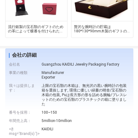
流行銀製の宝石類のギフトのため
贅沢な腕時計の貯蔵は
の革によって蝶番を付けられたペ
180*130*90mm木製のギフトの
ーパー包装箱を予約しました
包装箱を予約しました
会社の詳細
会社名
Guangzhou KAIDILI Jewelry Packaging Factory
事業の種類
Manufacturer
Exporter
我々は提供しま
上限の宝石類の木箱は、無光沢の黒い腕時計の包装
す：
箱を選抜します, 環境に優しい緑書の哨舎/宝石類の
木箱の包装, Puは長方形の形を詰める腕輪/ブレスレ
ットのための宝石類のプラスチックの箱に塗りまし
た
番号を採用：
100~150
年間売上高：
5million-10million
<{t
KAIDILI
msg='Brand(s):'}>