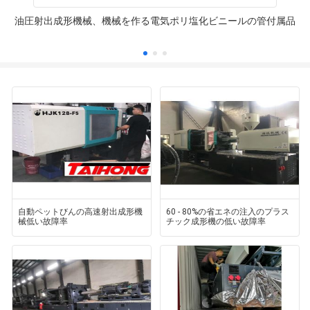
油圧射出成形機械、機械を作る電気ポリ塩化ビニールの管付属品
自動ペットびんの高速射出成形機
60 - 80%の省エネの注入のプラス
械低い故障率
チック成形機の低い故障率