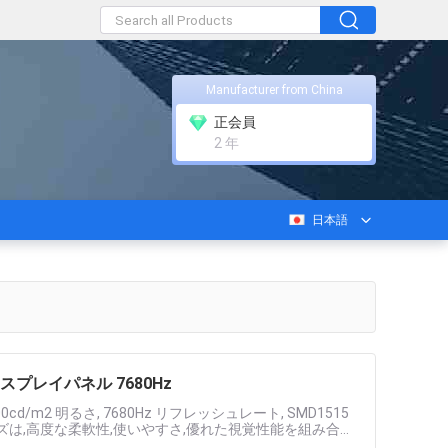
Manufacturer from China
正会員
2 年
日本語
ィスプレイパネル 7680Hz
00cd/m2 明るさ, 7680Hz リフレッシュレート, SMD1515
ズは,高度な柔軟性,使いやすさ,優れた視覚性能を組み合わ