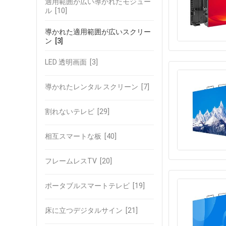
適用範囲が広い導かれたモジュー
ル
[10]
導かれた適用範囲が広いスクリー
ン
[3]
LED 透明画面
[3]
導かれたレンタル スクリーン
[7]
割れないテレビ
[29]
相互スマートな板
[40]
フレームレスTV
[20]
ポータブルスマートテレビ
[19]
床に立つデジタルサイン
[21]