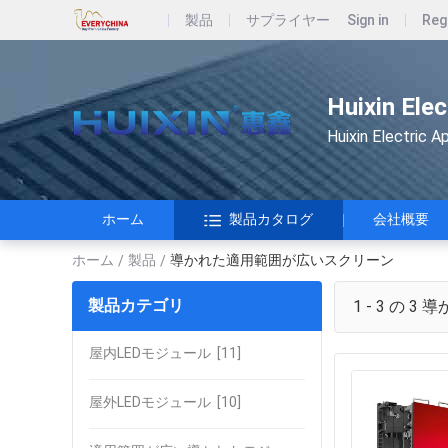
製品
サプライヤー
Sign in
Reg
Huixin Elec
Huixin Electri
ホーム
製品カタログ
会社概要
ホーム
製品
導かれた適用範囲が広いスクリーン
/
/
製品カテゴリ
1 - 3 の 3
導
屋内LEDモジュール
[11]
屋外LEDモジュール
[10]