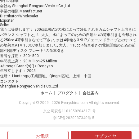
会社の詳細
会社名
Shanghai Rongyao Vehicle Co.,Ltd
事業の種類
Manufacturer
Distributor/Wholesaler
Exporter
Seller
我々は提供します：
300cc四輪Atvの水によって冷却されるカムシャフト上向きに
バランス シャフトと, 4 - 大人、水によってのための自動4つの荷車引きを冷却され
る250cc 4荷車引きなでて下さい, 水は4車輪を3.9HPチェーン ドライブとのすべて
の地勢車ATV 150CC冷却しました, 大人、110cc 4荷車引きの電気開始のための前
部/後部ディスク ブレーキ4の荷車引き
番号を採用：
300~500
年間売上高：
20 Million-25 Million
<{t msg='Brand(s):'}>
Rongyao
年設立します：
2005
住所：
Liantangの工業団地、Qingpu区域、上海、中国
コンタクト
Shanghai Rongyao Vehicle Co.,Ltd
ホーム
プロダクト
会社案内
Copyright © 2009 - 2026 Everychina.com.All rights reserved.
京公网安备11010502046171号
京ICP备2020037340号-5
お電話
サプライヤ