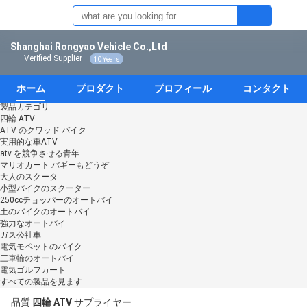
Shanghai Rongyao Vehicle Co.,Ltd
Verified Supplier
10 Years
ホーム
プロダクト
プロフィール
コンタクト
製品カテゴリ
四輪 ATV
ATV のクワッド バイク
実用的な車ATV
atv を競争させる青年
マリオカート バギーもどうぞ
大人のスクータ
小型バイクのスクーター
250ccチョッパーのオートバイ
土のバイクのオートバイ
強力なオートバイ
ガス公社車
電気モペットのバイク
三車輪のオートバイ
電気ゴルフカート
すべての製品を見ます
品質
四輪 ATV
サプライヤー