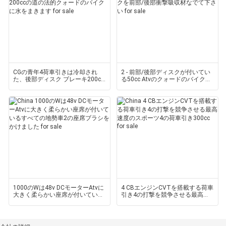
CGの青年4荷車引きは冷却され
2 - 前部/後部ディスクが付いてい
た、後部ディスク ブレーキ200cc
る50cc Atvのクォードのバイクを
の道の法的クォードのバイクに水
前部/後部衝撃吸収材なでて下さ
をまきます
い
1000のWは48v DCモーターAtvに
4 CBエンジンCVTを搭載する荷車
大きく柔らかい座席が付いている
引き4の打撃を競争させる最高速
すべての地勢車2の座席ブラシを
度のスポーツ4の荷車引き300cc
かけました