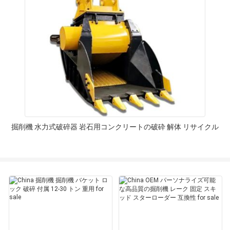
掘削機 水力式破碎器 岩石用コンクリートの破砕 解体 リサイクル