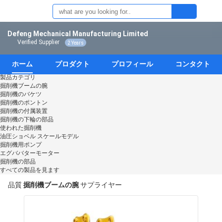
Defeng Mechanical Manufacturing Limited
Verified Supplier
2 Years
ホーム
プロダクト
プロフィール
コンタクト
製品カテゴリ
掘削機ブームの腕
掘削機のバケツ
掘削機のポントン
掘削機の付属装置
掘削機の下輪の部品
使われた掘削機
油圧ショベル スケールモデル
掘削機用ポンプ
エグババターモーター
掘削機の部品
すべての製品を見ます
品質
掘削機ブームの腕
サプライヤー