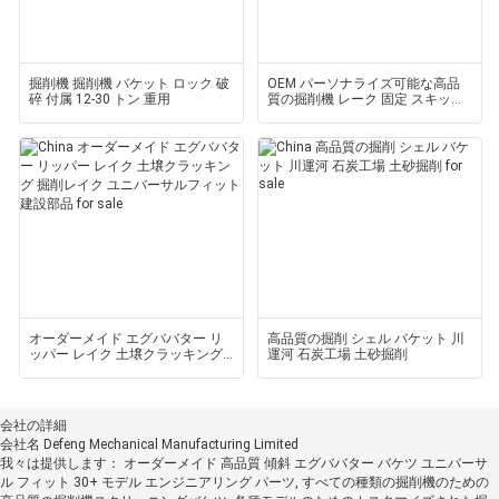
掘削機 掘削機 バケット ロック 破
OEM パーソナライズ可能な高品
碎 付属 12-30 トン 重用
質の掘削機 レーク 固定 スキッド
スターローダー 互換性
オーダーメイド エグババター リ
高品質の掘削 シェル バケット 川
ッパー レイク 土壌クラッキング
運河 石炭工場 土砂掘削
掘削レイク ユニバーサルフィット
建設部品
会社の詳細
会社名
Defeng Mechanical Manufacturing Limited
我々は提供します：
オーダーメイド 高品質 傾斜 エグババター バケツ ユニバーサ
ル フィット 30+ モデル エンジニアリング パーツ, すべての種類の掘削機のための