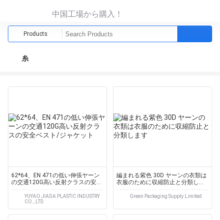
中国工場から購入！
Products
糸
62*64、EN 471の低い伸張ヤーン
編まれる紫色 30D ヤーンの衣類は
の交通120G高い反射クラスの安全
衣服のために収縮防止と分類しま
ベスト/ジャケット
す
YUYAO JIADA PLASTIC INDUSTRY
Green Packaging Supply Limited
CO., LTD