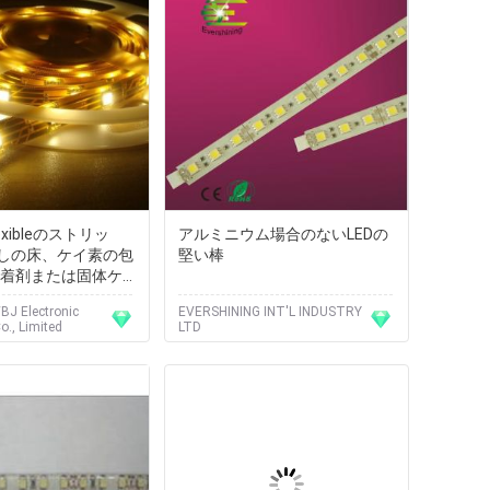
Fexibleのストリッ
アルミニウム場合のないLEDの
しの床、ケイ素の包
堅い棒
接着剤または固体ケイ
J Electronic
EVERSHINING INT'L INDUSTRY
., Limited
LTD