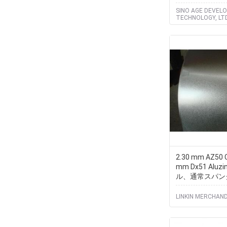
ト
SINO AGE DEVEL
TECHNOLOGY, LTD
2.30 mm AZ50 
mm Dx51 Alu
ル、通常スパン
LINKIN MERCHAND