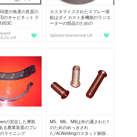
 - 60度の角度の良質の
カスタマイズされたスプレー亜
x LEDのキャビネット ラ
鉛はダイ カスト多機能のラジエ
1003C
ーターの部品のための
dgrand
Splendor International Ltd
cs,Co.,Ltd.
icienの安定した摩耗
M5、M6、M8は外の通された1
ある農業装置のブレ
のためのめっきされ
ドのライニング
た/ALWeldingのスタッド銅張り