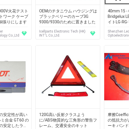
は2000V火花テスト
OEMのチタニウム ハウジングは
40mm 15
ネットワーク ケーブ
ブラックベリーのカーブ3G
Bridgelu
を銅張りにします
9300/9330のために置きました
イトLG-RG-
er
Icellparts Electronic Tech (HK)
Shenzhen Le
logy Co.,Ltd
INT'L Co.,Ltd.
Optoelectroni
の安定性が高い
120G高い反射クラスよう
摩擦Coeff
ルミ合金 GT60 の
に/ABS物質的な三角形の警告フ
の抵抗力が
の安定したライ
レーム、交通安全のキット
ーキ バン