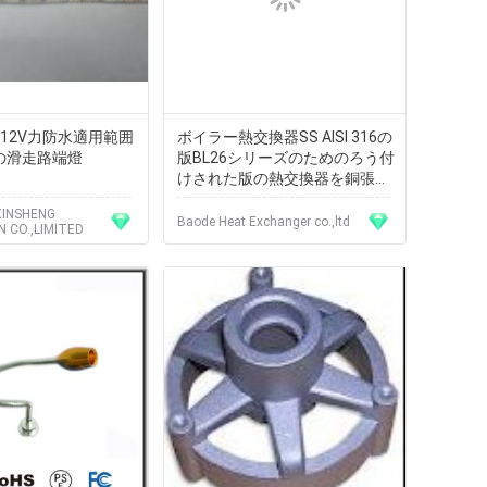
12V力防水適用範囲
ボイラー熱交換器SS AISI 316の
Dの滑走路端燈
版BL26シリーズのためのろう付
けされた版の熱交換器を銅張り
にして下さい
INSHENG
Baode Heat Exchanger co.,ltd
ILLUMINATION CO.,LIMITED