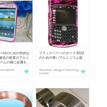
ーs3のための外的な
ブラックベリーのカーブ 8520
酸化の処置のアルミ
のための青いアルミニウム箱
レームの箱に金属をか
い
unications
Shenzhen JiangjunTechnology
Limited