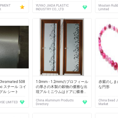
OPMENT
YUYAO JIADA PLASTIC
Moutain Rubb
.
INDUSTRY CO., LTD
Limited
Chromated 508
1.0mm - 1.2mmのプロフィール
赤紫のしま
zinc スチール コイ
の厚さの木製の穀物の優雅な出
な円形
グル シート
現アルミニウムはドアに蝶番を
付けました
China Aluminum Products
China Bead Je
ISE LIMITED
Directory
Market