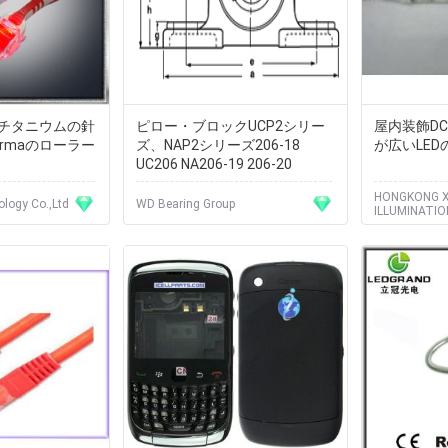
チタニウムの針
ピロー・ブロックUCP2シリー
屋内装飾DC
rmaのローラー
ズ、NAP2シリーズ206-18
が広いLE
UC206 NA206-19 206-20
HONGKONG X
logy Co.,Ltd
WD Bearing Group