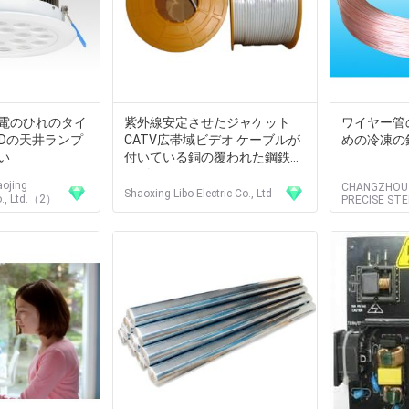
発電のひれのタイ
紫外線安定させたジャケット
ワイヤー管
EDの天井ランプ
CATV広帯域ビデオ ケーブルが
めの冷凍の銅管
い
付いている銅の覆われた鋼鉄コ
ンダクター75のオームRG11の
ojing
CHANGZHOU 
同軸ケーブル
Shaoxing Libo Electric Co., Ltd
o., Ltd.（2）
PRECISE STE