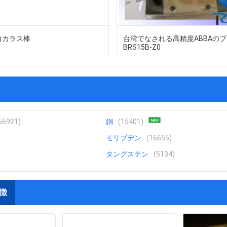
力カラス棒
台湾でなされる高精度ABBAの
BRS15B-Z0
56921)
銅
(15401)
NEW
モリブデン
(16655)
タングステン
(5134)
徴