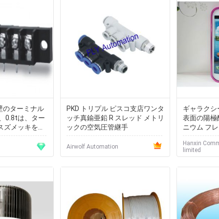
5障壁のターミナル
PKD トリプル ピスコ支店ワンタ
ギャラクシ
0.8tは、ター
ッチ真鍮亜鉛 R スレッド メトリ
表面の陽極
にスズメッキをし
ックの空気圧管継手
ニウム フ
ぶせて下さ
Hanxin Comm
Airwolf Automation
limited