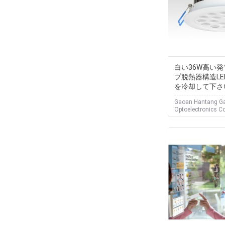
白い36W高い
プ脱熱器構造L
を冷却して下さ
Gaoan Hantang Ga
Optoelectronics C