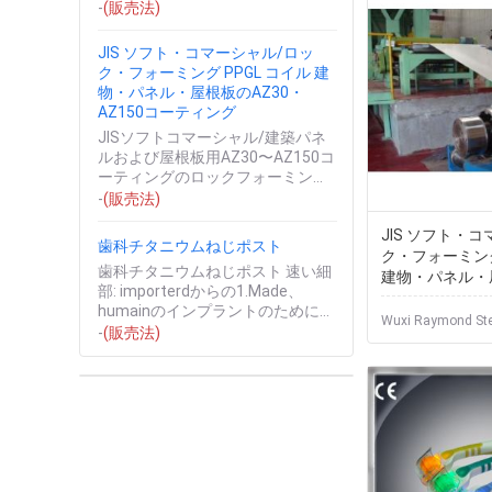
品を陽極酸化します ...
-
(販売法)
JIS ソフト・コマーシャル/ロッ
ク・フォーミング PPGL コイル 建
物・パネル・屋根板のAZ30・
AZ150コーティング
JISソフトコマーシャル/建築パネ
ルおよび屋根板用AZ30〜AZ150コ
ーティングのロックフォーミング
PPGLコイル 1. 製品概要 建築用の
-
(販売法)
塗装済みカラースチ...
JIS ソフト・
歯科チタニウムねじポスト
ク・フォーミング
歯科チタニウムねじポスト 速い細
建物・パネル・
部: importerdからの1.Made、
AZ30・AZ15
humainのインプラントのために互
Wuxi Raymond Stee
換性があるティッシュ、金属であ
-
(販売法)
る純粋なチタニウム...