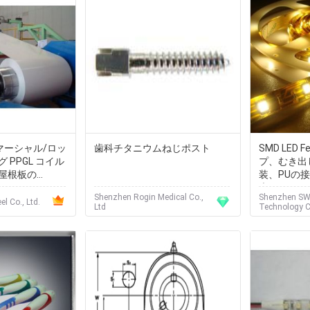
コマーシャル/ロッ
歯科チタニウムねじポスト
SMD LED 
 PPGL コイル
プ、むき出
屋根板の
装、PUの
0コーティング
素
Shenzhen Rogin Medical Co.,
Shenzhen SWB
l Co., Ltd.
Ltd
Technology Co