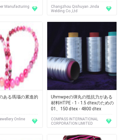
にする
er Manufacturing
Changzhou Qishuyan Jinda
Welding Co.,Ltd
のある瑪瑙の累進的
Uhmwpeの弾丸の抵抗力がある
材料HTPE - 1 - 1.5 dtexのための
01、150 dtex - 4800 dtex
wellery Online
COMPASS INTERNATIONAL
CORPORATION LIMITED