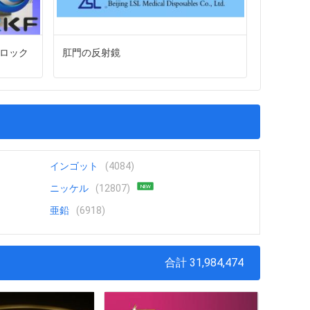
ブロック
肛門の反射鏡
2010
アンDRL
インゴット
(4084)
ニッケル
(12807)
NEW
亜鉛
(6918)
合計 31,984,474