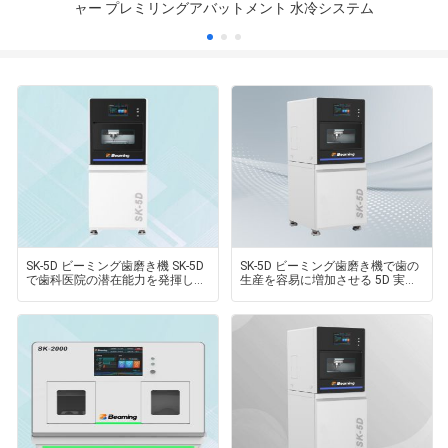
ャー プレミリングアバットメント 水冷システム
SK-5D ビーミング歯磨き機 SK-5D
SK-5D ビーミング歯磨き機で歯の
で歯科医院の潜在能力を発揮して
生産を容易に増加させる 5D 実験
ください
室,クリニック,学校向け