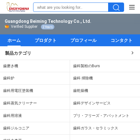
Guangdong Beiming Technology Co., Ltd.
Verified Supplier
2 Years
ホーム
プロダクト
プロフィール
コンタクト
製品カテゴリ
歯磨き機
歯科製粉のBurs
歯科炉
歯科 掃除機
歯科用電圧塗装機
歯乾燥機
歯科蒸気クリーナー
歯科デザインサービス
歯科用溶液
プリ・フリーズ・アバットメント
歯科ジルコニア
歯科ガラス・セラミックス