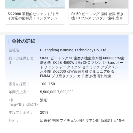
SK-2000 革新的なウェット/ドラ
SK-5D ビーミング 歯科 金属 磨き
イ対応の歯科用ミリングマシン、
機 10 ブルス デジタル 歯科 磨き
多様な材料要件に対応、高周波ス
機 湿式 磨き機
ピンドル
会社の詳細
会社名
Guangdong Beiming Technology Co., Ltd.
我々は提供しま
SK-5D ビーミング 5D歯磨き機歯磨き機 60000RPM歯
す：
磨き機, SK-5B 4500W 5 軸 CNC マシン 24 Burs オー
ト チェンジャー タイタン セラミック アブタメント
水冷却, SK-2000 双室歯磨き機 ジルコニア樹脂
PMMA プリ磨きチタン カド 磨き機 濡れ乾燥
番号を採用：
100~150
年間売上高：
5,500,000-7,000,000
<{t
波送
msg='Brand(s):'}>
年設立します：
2019
住所：
広東省,中国,フイチェン地区,マアン町,新城3丁目18号