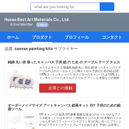
Hunan Best Art Materials Co., Ltd.
Active Member
2 Years
ホーム
プロダクト
プロフィール
コンタクト
品質
canvas painting kits
サプライヤー
純綿 丸い赤 張ったキャンバス 子供 絵 の ため の テーブル テープ チェス
カスタムサイズ 工場価格 純綿 丸い 空白 綿 張ったキャンバス テ
ーブルの上のエッセル ミニ三脚エッセル 子供のための絵 記述:
100%コットンキャンバス:ポメイローのキャンバスは100%コッ
トンキャンバスで,オイル,アクリル,グアッシュ,水彩などの塗料
に適しており,色付けが容易で出血しない.....
企業との接触
オーダーメイドサイズ アートキャンバス 絵画キット DIY 子供のための絵
画ツール
DIY キャンバス 絵具 DIY 家事 装飾 記述:6つのセット 小さなアク
リル絵キットには 6つのミニ伸縮キャンバス,6つの木製のミニエ
ッセル,6つのフラットペイントブラシ,6つの丸い尖ったブラシと
6つのプラスチックアートプレートがあります.子供には非常に
適しています絵の教室 絵の夜 バレンタイン...