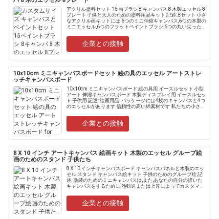
バ 8 木のエッセル 8プレート
アクリル塗料セット 16 画ブラシ 8 キャンバス 8 木製エッセル 8
プレート 子供と大人のための塗料用品キット 記述: 8セット 小さ
なアクリル画キットには 6つのミニ伸縮キャンバス,6つの木製の
ミニエッセル,6つのフラットペイントブラシ,6つの丸い尖ったブ
ラシと6つのプラスチックアー......
企業との接触
10x10cm ミニキャンバスボードセット 絵の具のエッセル アートストレ
ッチキャンバスボード
10x10cm ミニキャンバスボード 絵の具用 イースルセット 小型
アート 伸縮キャンバスボード 木製ディスプレイ用 イースルセッ
ト 子供用 記述: 絵画用品: パッケージには4枚のキャンバスと4つ
のエッセルがあります 信頼性の高い綿素材です 私たちの小さな
キャンバスは 綿で作られています......
企業との接触
8 X 10 インチ アートキャンバス 絵画キット 木製のエッセル グループ絵
画のためのスタンド 子供たち
8 X 10 インチキャンバスボード キャンバスパネルと木製のエッ
セル スタンド キャンバス絵キット 子供のためのグループ絵 記
述: 塗装のためのミニキャンバスは,また,あなたの自分の描いた
キャンバスをするために,熱転送または上昇によってカスタマイ
ズすることができます ミニキャンバスと組み合わせ.....
企業との接触