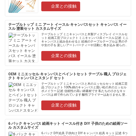
企業との接触
テーブルトップ ミニ アート イースル キャンバスセット キャンバス イー
スル 塗装セット カスタムサイズ
テーブルトップ ミニキャンバスと木製ディスプレイ イースルセ
ット 絵画工芸プロジェクト ミニキャンバス& イースル 記述: ミニ
キャンバスと組み合わせると 絵画のテーブルテーブルは 男の子
や女の子を 楽しいアートパーティーや活動に 巻き込み 彼らの想
像力を刺激し 絵を描く喜びを 刺激します 10.....
企業との接触
OEM ミニエッセル キャンバスとペイントセット テーブル 職人 プロジェ
クト キャンバスとスタンド セット
テーブルトップ ミニキャンバスと木のエッセルセット 絵画工芸
品 プロジェクト 100% 綿のキャンバスと固い松の木のエッセル
ポメイラー 記述: 信頼性の高い綿素材です 私たちの小さなキャ
ンバスは 綿で作られています 酸性プライマーはありません 塗装
が速く 機能し 質感も安定しています表面の柔軟.....
企業との接触
6 パック キャンバス 絵画キット イースル付き DIY 子供のための絵画ツー
ル カスタムサイズ
6 パック DIY 絵具 子供向け DIY キャンバス 絵具 キット 記述: 6つ