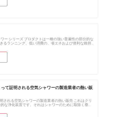
ワー シリーズ プロダクトは一種の強い普遍性の部分的な
きるランニング、低い消費の、省エネおよび便利な維持
物的工学および他の企業およ......
よって証明される空気シャワーの製造業者の熱い販
明される空気シャワーの製造業者の熱い販売 これはクリ
分的な浄化装置です。それはシャワーのために取除く塵時
的なフィルターによってろ過されるの後....