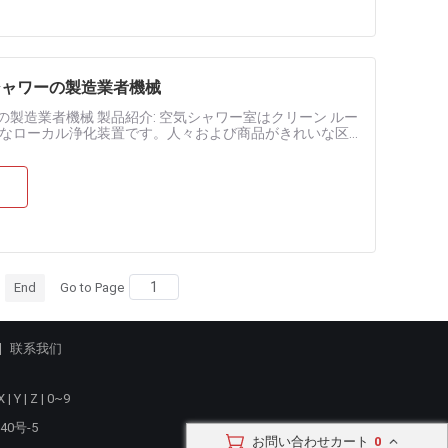
シャワーの製造業者機械
の製造業者機械 製品紹介: 空気シャワー室はクリーン ルー
なローカル浄化装置です。人々および商品がきれいな区
。クリーン エアー......
End
Go to Page
联系我们
X
|
Y
|
Z
|
0~9
40号-5
お問い合わせカート
0