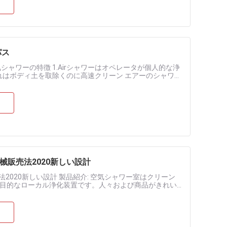
パス
ャワーの特徴 1.Airシャワーはオペレータが個人的な浄
それはボディ土を取除くのに高速クリーン エアーのシャワー
塵を取......
械販売法2020新しい設計
2020新しい設計 製品紹介: 空気シャワー室はクリーン
目的なローカル浄化装置です。人々および商品がきれい
ます。クリーン エ......