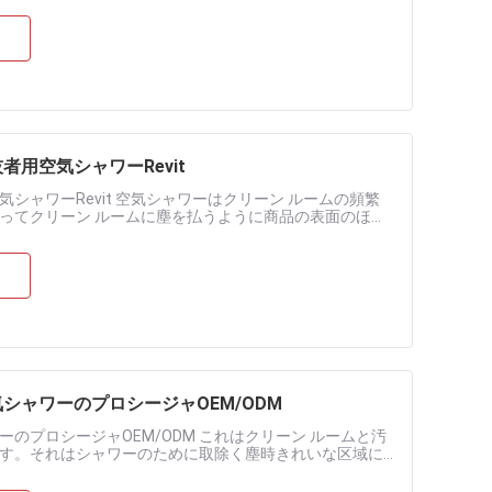
用空気シャワーRevit
ャワーRevit 空気シャワーはクリーン ルームの頻繁
ってクリーン ルームに塵を払うように商品の表面のほこ
ルームで圧力を保つためにきれ....
ャワーのプロシージャOEM/ODM
のプロシージャOEM/ODM これはクリーン ルームと汚
す。それはシャワーのために取除く塵時きれいな区域に
ってろ過されるの後で、......