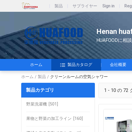
製品
サプライヤー
Sign in
Reg
Henan huaf
HUAFOODに相談
ホーム
製品カタログ
会社概要
ホーム
製品
クリーンルームの空気シャワー
/
/
製品カテゴリ
1 - 10 の 72
野菜洗濯機
[501]
果物と野菜の加工ライン
[160]