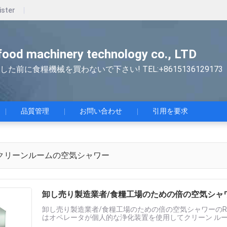
ister
ood machinery technology co., LTD
した前に食糧機械を買わないで下さい! TEL:+8615136129173
品質管理
お問い合わせ
引用を要求
クリーンルームの空気シャワー
卸し売り製造業者/食糧工場のための倍の空気シャワ
卸し売り製造業者/食糧工場のための倍の空気シャワーのRevi
はオペレータが個人的な浄化装置を使用してクリーン ルー
クリーン エアーのシャワーを使用し、ノズルを部屋の人員に調節