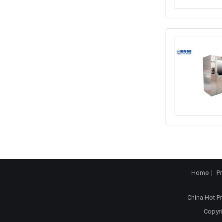
Home
P
China Hot P
Copyri