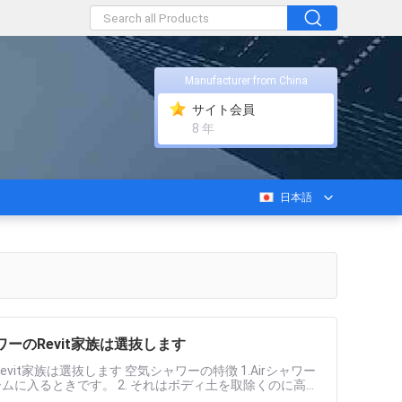
Manufacturer from China
サイト会員
8 年
日本語
ーのRevit家族は選抜します
t家族は選抜します 空気シャワーの特徴 1.Airシャワー
ムに入るときです。 2. それはボディ土を取除くのに高速
......