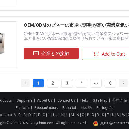
OEM/ODMのプネーの市場で評判が高い商業空気
OEM/ODMのプネーの市場で評判が高い商業空気シャワー
ムと非きれいな部屋の間に取付けられている非常に多目的
域に入る必要があるとき装置を通して吹きかかる必要があります
企業との接触
Add to Cart
1
2
3
4
8
roducts
Suppliers
About Us
Contact Us
Help
Site Map
公司介绍
Français
Русский язык
Español
日本語
Português
roducts:
A
|
B
|
C
|
D
|
E
|
F
|
G
|
H
|
I
|
J
|
K
|
L
|
M
|
N
|
O
|
P
|
Q
|
R
|
S
|
T
|
U
|
V
|
W
|
ght © 2009-2026 Everychina.com. All rights reserved.
京ICP备20200373