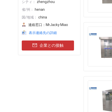
シティ：
zhengzhou
省/州：
henan
国/地域：
china
連絡窓口：
MrJacky Miao
表示連絡先の詳細
企業との接触