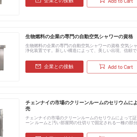
企業との接触
Add to Cart
生物燃料の企業の専門の自動空気シャワーの資格
生物燃料の企業の専門の自動空気シャワーの資格 空気シャ
浄化装置です。新しい構造によって、美しい出現、信頼で
のそれは電子、機械類、薬、食糧、色のパッキング、醸造、生
企業との接触
Add to Cart
チェンナイの市場のクリーンルームのセリウムに
売
チェンナイの市場のクリーンルームのセリウムによって証
ーン ルームと汚い部屋間の仕切りで固定される一種の部
きれいな区域に入っている人員か目的使用され。非常に能率