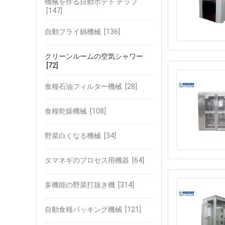
機械を作る自動ポテト チップ
[147]
自動フライ鍋機械
[136]
クリーンルームの空気シャワー
[72]
食糧石油フィルター機械
[28]
食糧乾燥機械
[108]
野菜白くなる機械
[34]
タマネギのプロセス用機器
[64]
多機能の野菜打抜き機
[314]
自動食糧パッキング機械
[121]