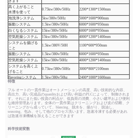
きます
高く上がること
0.75kw/380v/50Hz
2200*1300*1500mm
水漕を使って
泡洗浄システム
5kw/380v/50Hz
5000*1600*900mm
振動システム
1.5kw/380v/50Hz
6000*1600*950mm
白くなるシステム
15kw/380v/50Hz
6000*1600*950mm
空気乾燥システム
15kw/380v/50Hz
4000*1200*1400mm
システムを揚げる
1.5kw/380V/50H
1100*600*950mm
こと
振動システム
1.5kw/380v/50Hz
6000*1600*950mm
空気乾燥システム
15kw/380v/50Hz
4000*1200*1400mm
システムを高く上
0.75kw/380v/50Hz
3000*800*2100mm
げること
flavoringシステム
1.5kw/380v/50hz
2400*1000*1600mm
特徴
パッキング システ
5kw/380v/50hz
2000*2000*2100mm
ム
フル オートの一貫作業はオートメーションの高度、高い技術的な内容、
高出力、高い完成品のquanlityおよび高い利益のPLCによって、制御されま
注:これらの変数は慣習的で、顧客の必要性に従ってカスタマイズするこ
す。それにまた低い投資の利点が、低負荷の消費、小さい建坪および便利
とができます
な維持管理あります。全体の一貫作業はクリーニングおよび皮の切断、ク
リーニングから成っていて、blancing、脱水を、揚がり、脱油し、
seasoing、包み、そして他のプロセス洗います。急速冷凍する必要があれ
ば急速冷凍機械を加えることができます
科学技術変数