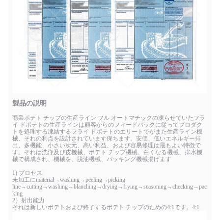
製品の説明
商業ポテト チップの生産ライン フル オートマチックの凍らせていたフラ
イ ドポテトの生産ラインは顧客からのフィードバックに従ってプロダク
トを処理する凍結するフライ ドポテトのエリートでがまた生産ライン機
械、それの利点を設計されています保ちます。安価、低いエネルギー排
出、多機能、小さい次元、高い利益、および容易修理は最もよい特徴で
す。それは洗浄及び皮機械、ポテト チップ機械、白くなる機械、排水機
械で構成され、機械を、脱油機械、パッキング機械揚げます
1) プロセス:
未加工にmaterial→washing→peeling→picking
line→cutting→washing→blanching→drying→frying→seasoning→checking→pac
king
2）射出能力
それは新しいポテトおよび終了するポテト チップのための4:1です。4:1