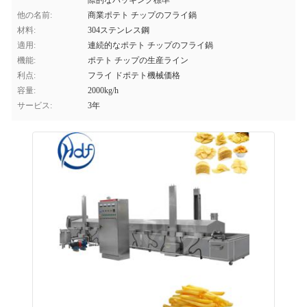
際的なパッキング標準
他の名前:
商業ポテト チップのフライ鍋
材料:
304ステンレス鋼
適用:
連続的なポテト チップのフライ鍋
機能:
ポテト チップの生産ライン
利点:
フライ ドポテト機械価格
容量:
2000kg/h
サービス:
3年