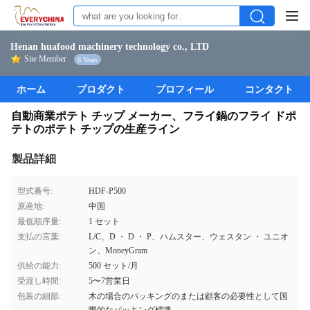
Henan huafood machinery technology co., LTD
Site Member
8 Years
ホーム
プロダクト
プロフィール
コンタクト
自動商業ポテト チップ メーカー、フライ鍋のフライ ドポ
テトのポテト チップの生産ライン
製品詳細
型式番号:
HDF-P500
原産地:
中国
最低順序量:
1 セット
支払の言葉:
L/C、D ・ D ・ P、ハムスター、ウェスタン ・ ユニオ
ン、MoneyGram
供給の能力:
500 セット/月
受渡し時間:
5〜7営業日
包装の細部:
木の場合のパッキングのまたは顧客の必要性として国