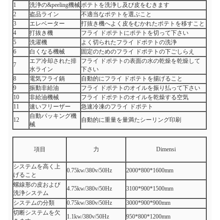
1
洗浄の&peeling機械
ポテトを洗浄し及び皮をむきます
2
盗品ライン
不適当なポテトを選ぶこと
3
エレベーター
打抜き機へよく皮をむかれたポテトを移すこと
4
打抜き機
フライ ドポテトにポテトを切って下さい
5
洗濯機
よく切られたフライ ドポテトの洗浄
6
白くなる機械
固定のためのフライ ドポテトの下ごしらえ
エア冷却された排
フライ ドポテトの表面の水の乾燥を乾燥して
7
水ライン
下さい
8
電気フライ鍋
自動的にフライ ドポテトを揚げること
9
振動非給油
フライ ドポテトのオイルを振り払って下さい
10
非給油機械
フライ ドポテトのオイルを乾燥する空気
11
速いフリーザー
急速冷凍のフライ ドポテト
自動パッキング機
12
自動的に重量を量満たシーリング印刷
械
項目
力
Dimensi
システムを高く上
0.75kw/380v/50Hz
2000*800*1600mm
げること
螺線形の皮および
4.75kw/380v/50Hz
3100*900*1500mm
洗浄システム
システムの分類
0.75kw/380v/50Hz
3000*900*900mm
切断システムを欠
1.1kw/380v/50Hz
950*800*1200mm