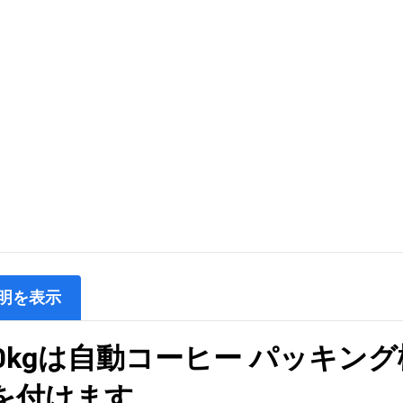
明を表示
80kgは自動コーヒー パッキン
を付けます