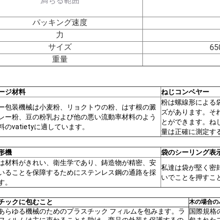
満ちる範囲
パッキング速度
力
サイズ
65
重量
ージ材料
ねじコンベヤー
粉は螺線形による
ー包装機械は小麦粉、リョクトウの粉、はす根の澱
ズがあります。そ
レー粉、豆の粉乳および他の悪い流動率材料のよう
とができます。ね
のvatietyに適しています。
量は正確に測定す
形機
袋のシーリング表
は材料がきれい、衛生学であり、鋳造物が精密、安
私達は袋が堅く密
いることを保障するためにステンレス鋼の通路を採
いでことを押すこ
す。
チックに包むこと
木の場合の
あらゆる機械のためのプラスチック フィルムを包みます。ラ
国際規格