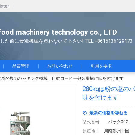
ister
ood machinery technology co., LTD
した前に食糧機械を買わないで下さい! TEL:+8615136129173
品質管理
お問い合わせ
引用を要求
kgは粉の塩のパッキング機械、自動コーヒー包装機械に味を付けます
280kgは粉の塩
味を付けます
最新の価格を尋ねる
型式番号 :
パック002
原産地 :
河南鄭州中国