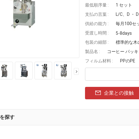
最低順序量 :
1 セット
支払の言葉 :
L/C、D ・
供給の能力 :
毎月100セ
受渡し時間 :
5-8days
包装の細部 :
標準的な木
製品名 :
コーヒー パッ
フィルム材料 :
PPのPE
企業との接触
を探す