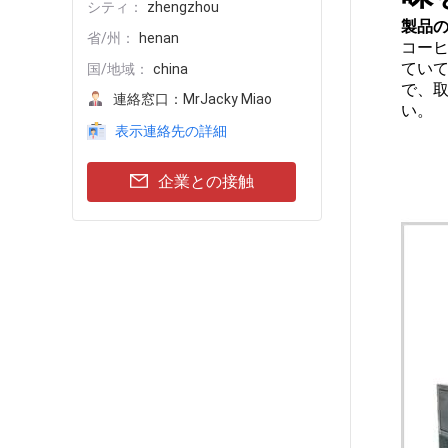
シティ：
zhengzhou
製品の
省/州：
henan
コーヒ
てい
国/地域：
china
で、
連絡窓口：
MrJacky Miao
い。
表示連絡先の詳細
企業との接触