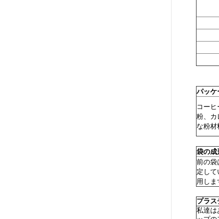
パッケ
コーヒ
粉、カ
な粉材料
袋の成
前の袋
定して
用しま
プラス
私達は