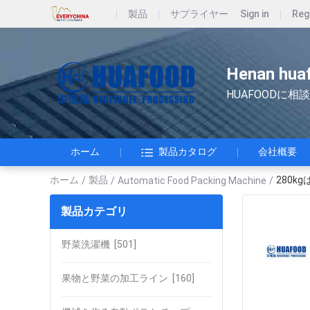
製品
サプライヤー
Sign in
Reg
Henan huaf
HUAFOODに相談
ホーム
製品カタログ
会社概要
ホーム
製品
280
/
/
Automatic Food Packing Machine
/
製品カテゴリ
野菜洗濯機
[501]
果物と野菜の加工ライン
[160]