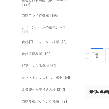
機械を作る自動ポテト チップ
[147]
自動フライ鍋機械
[136]
クリーンルームの空気シャワー
[72]
食糧石油フィルター機械
[28]
食糧乾燥機械
[108]
野菜白くなる機械
[34]
タマネギのプロセス用機器
[64]
多機能の野菜打抜き機
[314]
類似の動画
自動食糧パッキング機械
[121]