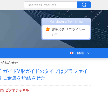
Manufacturer from China
確認済みサプライヤー
8 年
日本語
属を焼結させた
イド ガイドV形ガイドのタイプはグラファイ
代りに金属を焼結させた
ビデオチャネル