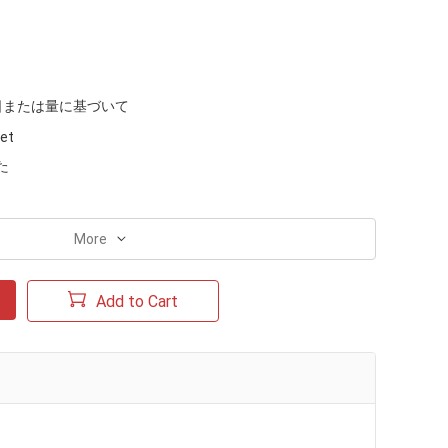
日または量に基づいて
let
た
More
Add to Cart