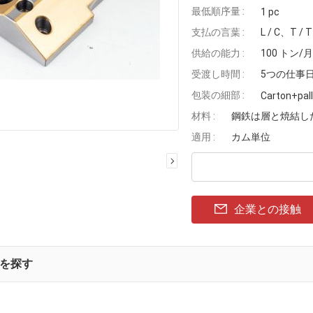
最低順序量 :
1 pc
支払の言葉 :
L / C、T / T
供給の能力 :
100 トン/月
受渡し時間 :
5つの仕事
包装の細部 :
Carton+pal
材料 :
鋼鉄は層と焼結し
適用 :
カム単位
企業との接触
を探す