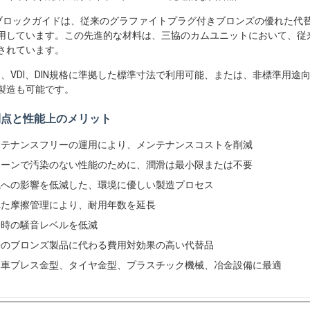
ブロックガイドは、従来のグラファイトプラグ付きブロンズの優れた代
用しています。この先進的な材料は、三協のカムユニットにおいて、従
されています。
MS、VDI、DIN規格に準拠した標準寸法で利用可能、または、非標準用
製造も可能です。
利点と性能上のメリット
ンテナンスフリーの運用により、メンテナンスコストを削減
リーンで汚染のない性能のために、潤滑は最小限または不要
境への影響を低減した、環境に優しい製造プロセス
れた摩擦管理により、耐用年数を延長
用時の騒音レベルを低減
来のブロンズ製品に代わる費用対効果の高い代替品
動車プレス金型、タイヤ金型、プラスチック機械、冶金設備に最適