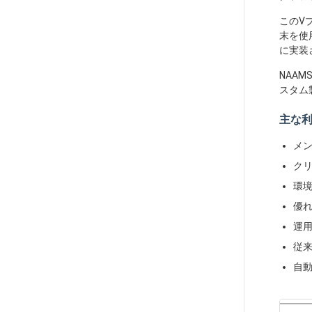
このV
末を使
に実装
NAA
スタム
主な
メ
ク
環
優
運
従
自