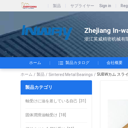
製品
サプライヤー
Sign in
Reg
Zhejiang In-w
浙江英威精密机械有
ホーム
製品カタログ
会社概要
ホーム
製品
SUBWカム ス
/
/
Sintered Metal Bearings
/
製品カテゴリ
軸受けに油を差している自己
[31]
固体潤滑油軸受け
[18]