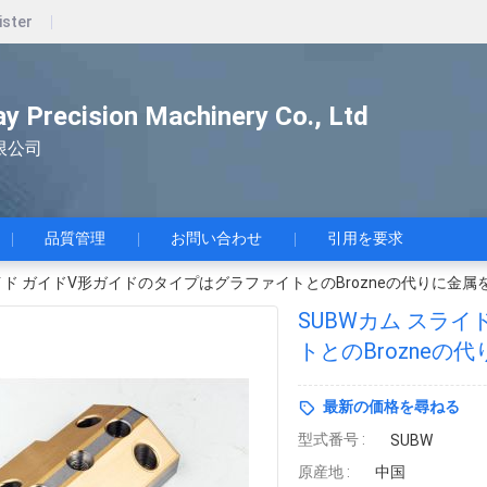
ister
ay Precision Machinery Co., Ltd
限公司
品質管理
お問い合わせ
引用を要求
ライド ガイドV形ガイドのタイプはグラファイトとのBrozneの代りに金
SUBWカム スラ
トとのBrozneの
最新の価格を尋ねる
型式番号 :
SUBW
原産地 :
中国