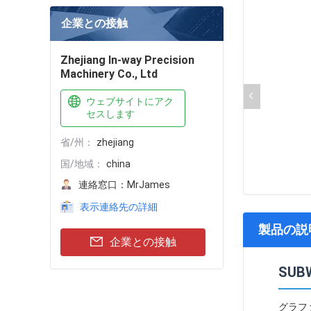
企業との接触
Zhejiang In-way Precision
Machinery Co., Ltd
ウェブサイトにアク
セスします
省/州：
zhejiang
国/地域：
china
連絡窓口：
MrJames
表示連絡先の詳細
製品の説
企業との接触
SU
グラフ