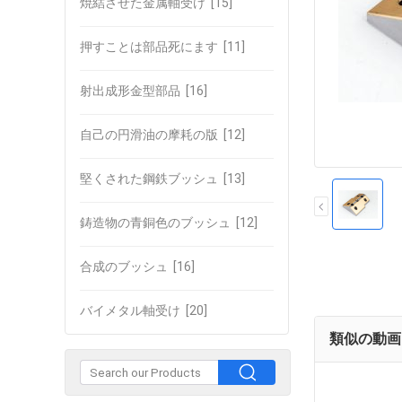
焼結させた金属軸受け
[15]
押すことは部品死にます
[11]
射出成形金型部品
[16]
自己の円滑油の摩耗の版
[12]
堅くされた鋼鉄ブッシュ
[13]
鋳造物の青銅色のブッシュ
[12]
合成のブッシュ
[16]
バイメタル軸受け
[20]
類似の動画