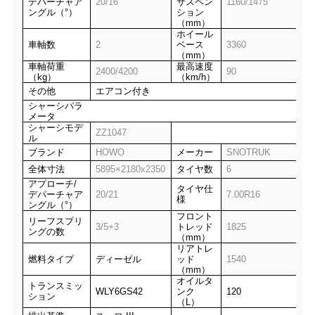
デパーチャア
20
/1
6
サスペン
1
160
/1
475
ングル（°）
ション
（mm）
ホイール
車軸数
2
ベース
33
60
（mm）
車軸荷重
最高速度
2
400
/
4200
9
0
（kg）
（km/h）
その他
エアコン付き
シャーシパラ
メータ
シャーシモデ
ZZ1047
ル
ブランド
HOWO
メーカー
SNOTRUK
全体寸法
58
95
×
2180
x2
350
タイヤ数
6
アプローチ/
タイヤ仕
デパーチャア
20
/
21
7.00R
16
様
ングル（°）
フロント
リーフスプリ
3
/
5
+
3
トレッド
1
825
ングの数
（mm）
リアトレ
燃料タイプ
ディーゼル
ッド
1
540
（mm）
オイルタ
トランスミッ
WLY6GS42
ンク
120
ション
（L）