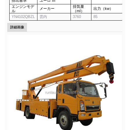
排出基準
ユーロ
I
II
エンジンモデ
排気量
メーカー
出力（kw）
ル
（ml）
YN4102QBZL
雲内
3760
85
詳細画像