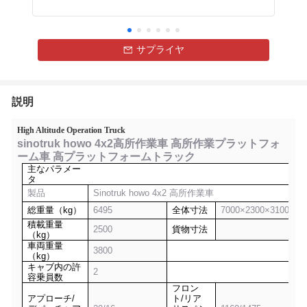
サプライヤ
説明
High Altitude Operation Truck
sinotruk howo 4x2高所作業車 高所作業プラットフォ
ーム車 高プラットフォームトラック
主なパラメー
タ
製品
Sinotruk howo
4x2 高所作業車
総重量（kg）
6495
全体寸法
70
00
×2
3
00×3
1
0
0
積載重量
2500
貨物寸法
（kg）
車両重量
3800
（kg）
キャブ内の許
2
容乗員数
フロン
アプローチ/
ト/リア