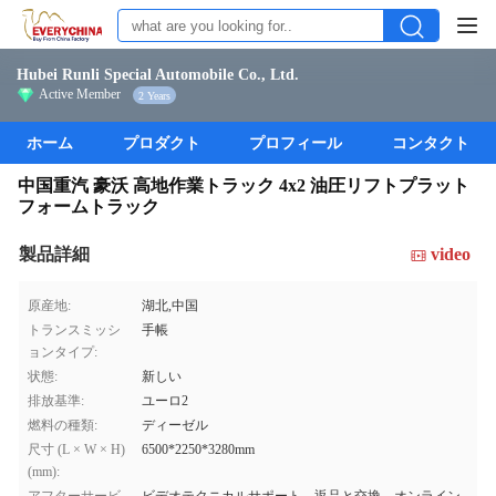
Hubei Runli Special Automobile Co., Ltd.
Active Member
2 Years
ホーム
プロダクト
プロフィール
コンタクト
中国重汽 豪沃 高地作業トラック 4x2 油圧リフトプラット
フォームトラック
製品詳細
video
原産地:
湖北,中国
トランスミッシ
手帳
ョンタイプ:
状態:
新しい
排放基準:
ユーロ2
燃料の種類:
ディーゼル
尺寸 (L × W × H)
6500*2250*3280mm
(mm):