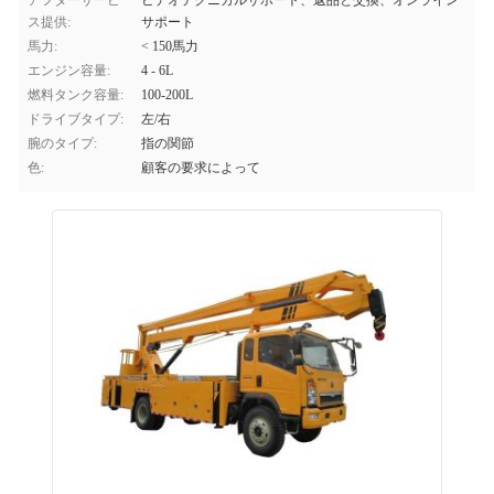
アフターサービ
ビデオテクニカルサポート、返品と交換、オンライン
ス提供:
サポート
馬力:
< 150馬力
エンジン容量:
4 - 6L
燃料タンク容量:
100-200L
ドライブタイプ:
左/右
腕のタイプ:
指の関節
色:
顧客の要求によって