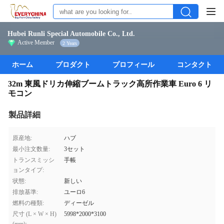
Hubei Runli Special Automobile Co., Ltd.
Active Member
2 Years
ホーム
プロダクト
プロフィール
コンタクト
32m 東風ドリカ伸縮ブームトラック高所作業車 Euro 6 リ
モコン
製品詳細
原産地:
ハブ
最小注文数量:
3セット
トランスミッシ
手帳
ョンタイプ:
状態:
新しい
排放基準:
ユーロ6
燃料の種類:
ディーゼル
尺寸 (L × W × H)
5998*2000*3100