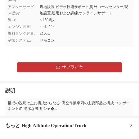
(mm):
アフターサービ
現地設置,ビデオ技術サポート,海外コールセンター,現
ス提供:
地設置,運用および訓練,オンラインサポート
馬力:
< 150馬力
エンジン容量:
< 4L="">
燃料タンク容量:
≤100L
制御システム:
リモコン
サプライヤ
説明
構成の説明は主に構成からなる. 高空作業車両の主要部品と構成 コンポー
ネント名 簡潔な説明 シャ�...
もっと High Altitude Operation Truck