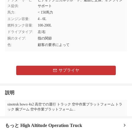
アフターサービ
ビデオテクニカルサポート、返品と交換、オンライン
ス提供:
サポート
馬力:
< 150馬力
エンジン容量:
4 - 6L
燃料タンク容量:
100-200L
ドライブタイプ:
左/右
腕のタイプ:
指の関節
色:
顧客の要求によって
サプライヤ
説明
sinotruk howo 4x2 高空での運行 トラック 空中作業プラットフォーム トラ
ック 腕ブーム 空中作業プラットフォーム...
もっと High Altitude Operation Truck