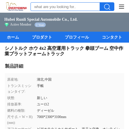
Hubei Runli Special Automobile Co., Ltd.
Active Member
2 Years
ホーム
プロダクト
プロフィール
コンタクト
シノトルク ホウ 4x2 高空運用トラック 拳頭ブーム 空中作
業プラットフォームトラック
製品詳細
原産地:
湖北,中国
トランスミッシ
手帳
ョンタイプ:
状態:
新しい
排放基準:
ユーロ2
燃料の種類:
ディーゼル
尺寸 (L × W × H)
7000*2300*3100mm
(mm):