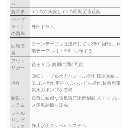
ム
腕の形
6つの六角腕と5つの同期望遠鏡腕
パイプ
ライン
外部ドラム
の図表
ターンテーブルは連続して ± 360° 回転し,作
回転装
業テーブルは ± 360° 回転する.
置
アウト
後ろ V 形,個別に調節可能
リガー
回転テーブル水力ハンドル操作,標準無線リ
操作
モコン操作,車両水力ハンドル操作,緊急用電
気水力ポンプを装備.
制御シ
負荷に敏感な電気液圧比例制御,ステップレ
ステム
ス速度調節を達成
レベル
リング
静止水圧のレベルシステム
システ