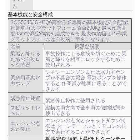
ム
基本機能と安全構成
SCS5046JGKEQ6高空作業車両の基本機能安全配置:
作業車両は,プラットフォーム負荷200kg,最大作業高
度33mで高空作業を達成できる.最大作業幅は15
作業
プラットフォームは自動的に平らになります.
名前
簡潔な説明
乗船と降りる
事故操作による危険を防ぐために,乗
ための自動ロ
船と降りを相互にロックするために
ック装置
使用される.
シャシーエンジンまたは水力主ポン
緊急用電動水
プが不具合の場合,電気ポンプを操作
力ポンプ
すると,作業員が地面に戻ることがで
きます
緊急停止装置
緊急停止操作に使用される
スピリットレ
縦横の両方向で全車両の傾斜状態を
ベル
検出できる
エンジンの点火とシャットダウン制
エンジンの点
御は,ターンテーブルとリモコンの両
火と停止
方で実行することができます
拡張/収縮,振幅上昇/低下,ターンテー