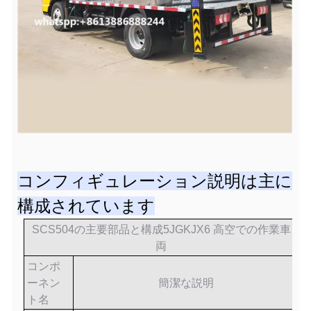
コンフィギュレーション説明は主に
構成されています
SCS504の主要部品と構成
5
JGK
JX
6 高空での作業車
両
コンポ
ーネン
簡潔な説明
ト名