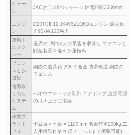
シャー
JAC
クラスIIのシャーシ,軸間距離3360mm
シ
エンジ
D20TCIF12,JX493ZLQ6Dエンジン,最大動
ン
力90kW,122馬力
運転手
座席の1列で2人の乗客を収容し,エアコンと
のタク
貯蔵装置を備えた運転席
シー
フェン
鋼鉄の道具箱 アルミ合金 防滑歩道 鋼鉄の
スと歩
フェンス
道板
電源取
り出し
パネウマティック制御,ギアポンプ,直接電源
システ
の引き上げに接続
ム
作業プ
ラット
千四百 × 七百 × 1100 mm,名乗荷重200kg,二
フォー
人用鋼製作業台 (2メートルまで拡張可能)