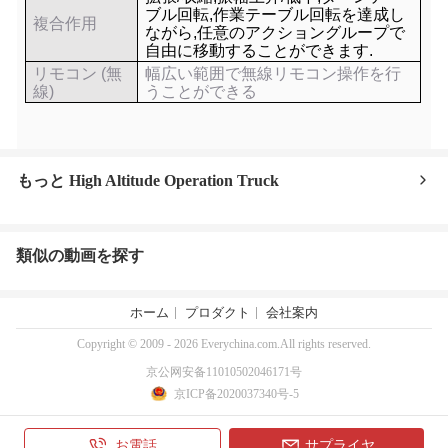
ブル回転,作業テーブル回転を達成し
複合作用
ながら,任意のアクショングループで
自由に移動することができます.
リモコン (無
幅広い範囲で無線リモコン操作を行
線)
うことができる
もっと High Altitude Operation Truck
類似の動画を探す
ホーム
プロダクト
会社案内
Copyright © 2009 - 2026 Everychina.com.All rights reserved.
京公网安备11010502046171号
京ICP备2020037340号-5
お電話
サプライヤ