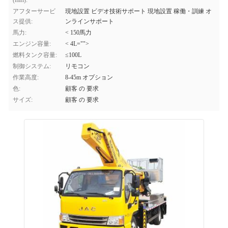
(mm):
アフターサービ
現地設置 ビデオ技術サポート 現地設置 稼働・訓練 オ
ス提供:
ンラインサポート
馬力:
< 150馬力
エンジン容量:
< 4L="">
燃料タンク容量:
≤100L
制御システム:
リモコン
作業高度:
8-45m オプション
色:
顧客 の 要求
サイズ:
顧客 の 要求