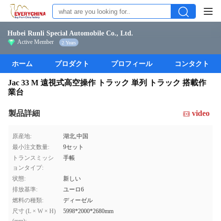
Hubei Runli Special Automobile Co., Ltd.
Active Member
2 Years
ホーム
プロダクト
プロフィール
コンタクト
Jac 33 M 遠視式高空操作 トラック 単列 トラック 搭載作
業台
製品詳細
video
原産地:
湖北,中国
最小注文数量:
9セット
トランスミッシ
手帳
ョンタイプ:
状態:
新しい
排放基準:
ユーロ6
燃料の種類:
ディーゼル
尺寸 (L × W × H)
5998*2000*2680mm