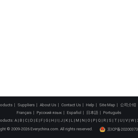
roducts
Suppliers
About Us
Contact Us
Help
Site Map
公司介绍
Français
Русский язык
Español
日本語
Português
roducts:
A
|
B
|
C
|
D
|
E
|
F
|
G
|
H
|
I
|
J
|
K
|
L
|
M
|
N
|
O
|
P
|
Q
|
R
|
S
|
T
|
U
|
V
|
W
|
ght © 2009-2026 Everychina.com. All rights reserved.
京ICP备20200373