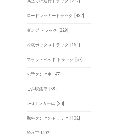
高空での運行トラック
[217]
ロードレッカートラック
[432]
ダンプ トラック
[228]
冷蔵ボックストラック
[162]
フラットベッド トラック
[67]
化学タンク車
[47]
ごみ収集車
[59]
LPGタンカー車
[24]
燃料タンクのトラック
[132]
給水車
[402]