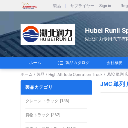
製品
サプライヤー
Sign in
Reg
Hubei Runli S
湖北润力专用汽车有
ホーム
製品カタログ
会社概要
ホーム
製品
JMC 単列
/
/
High Altitude Operation Truck
/
JMC 単
製品カテゴリ
クレーン トラック
[136]
貨物トラック
[362]