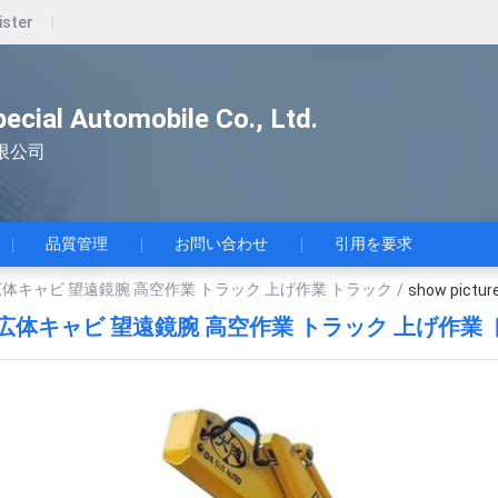
ister
pecial Automobile Co., Ltd.
限公司
品質管理
お問い合わせ
引用を要求
 広体キャビ 望遠鏡腕 高空作業 トラック 上げ作業 トラック
/
show pictur
列 広体キャビ 望遠鏡腕 高空作業 トラック 上げ作業