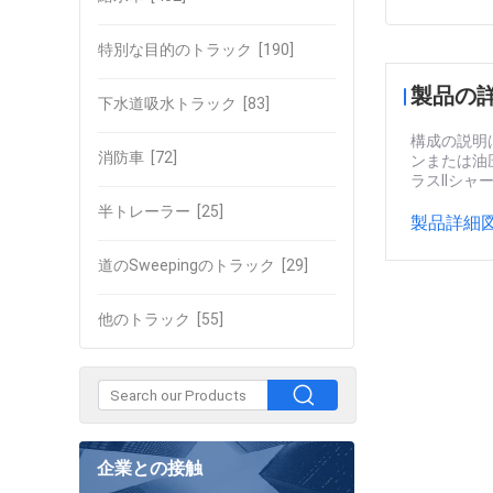
特別な目的のトラック
[190]
製品の
下水道吸水トラック
[83]
構成の説明は
消防車
[72]
ンまたは油圧
ラスIIシャー
半トレーラー
[25]
製品詳細図
道のSweepingのトラック
[29]
他のトラック
[55]
企業との接触