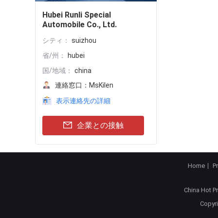
Hubei Runli Special
Automobile Co., Ltd.
シティ：
suizhou
省/州：
hubei
国/地域：
china
連絡窓口：
MsKilen
表示連絡先の詳細
企業との接触
Home
P
China Hot P
Copyri