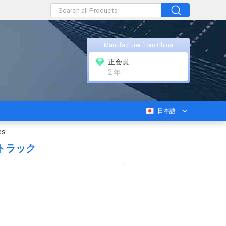
Manufacturer from China
正会員
2 年
日本語
es
 トラック