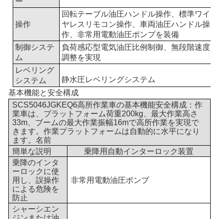
ー
回転テーブル油圧ハンドル操作、標準ワイ
操作
ヤレスリモコン操作、車両油圧ハンドル操
作、非常用電動油圧ポンプを装備
制御システ
負荷感応型電気油圧比例制御、無段階速度
ム
調整を実現
レベリング
静水圧レベリングシステム
システム
基本機能と安全構成
SCS5046JGKEQ6高所作業車の基本機能安全構成：作
業車は、プラットフォーム荷重200kg、最大作業高さ
33m、ブームの最大作業振幅16mで高所作業を実現で
きます。作業プラットフォームは自動的に水平になり
ます。
名前
簡単な説明
乗降用自動インターロック装置
乗降のインタ
ーロックに使
用し、誤操作
非常用電動油圧ポンプ
による危険を
防止
シャーシエン
ジンまたは油