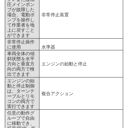
圧メインポン
プが故障した
場合、電動ポ
非常停止装置
ンプを操作し
て作業者を地
上に戻すこと
ができます
非常停止操作
に使用
水準器
車両全体の傾
斜状態を水平
方向と垂直方
エンジンの始動と停止
向の両方で検
出できます
エンジンの始
動と停止制御
は、ターンテ
複合アクション
ーブルとリモ
コンの両方で
実行できます
任意の動作グ
ループで自由
に移動でき、