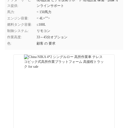
アフターサービ
現地設置 ビデオ技術サポート 現地設置 稼働・訓練 オ
ス提供:
ンラインサポート
馬力:
< 150馬力
エンジン容量:
< 4L="">
燃料タンク容量:
≤100L
制御システム:
リモコン
作業高度:
33～45分オプション
色:
顧客 の 要求