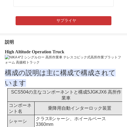
サプライヤ
説明
High Altitude Operation Truck
構成の説明は主に構成で構成されて
います
SCS504の主なコンポーネントと構成
5
JGK
JX
6 高所作
業車
コンポーネ
乗降用自動インターロック装置
ント名
クラスIIシャーシ、ホイールベース
シャーシ
3360mm