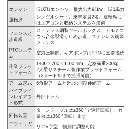
エンジン
ISUZUエンジン、最大出力91kw、120馬力
シングルシート、乗車定員2名、運転席に
運転席
はエアコンと収納システムを装備
ステンレス鋼製ツールボックス、アルミニ
フェンスと
ウム合金製滑り止め歩道、ステンレス鋼製
歩道板
フェンス
PTOシステ
空気圧制御、ギアポンプはPTOに直接接続
ム
1400 × 700 × 1100 mm、定格荷重200kg、
作業プラッ
2人乗りスチール製作業プラットフォーム
トフォーム
（2メートルまで拡張可能）
アーム形式
6角形アームと5つの同期伸縮アーム
パイプライ
ンレイアウ
外部ドラム
ト形式
ターンテーブルは±360 °で連続回転し、作
回転装置
業台は±360 °回転します
アウトリガ
リアV字型、個別に調整可能