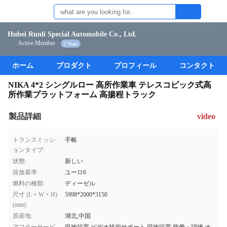
Hubei Runli Special Automobile Co., Ltd.
Active Member
2 Years
ホーム
プロダクト
プロフィール
コンタクト
NIKA 4*2 シングルロー 高所作業車 テレスコピック式高
所作業プラットフォーム 高揚程トラック
製品詳細
video
トランスミッシ
手帳
ョンタイプ:
状態:
新しい
排放基準:
ユーロ6
燃料の種類:
ディーゼル
尺寸 (L × W × H)
5998*2000*3150
(mm):
原産地:
湖北,中国