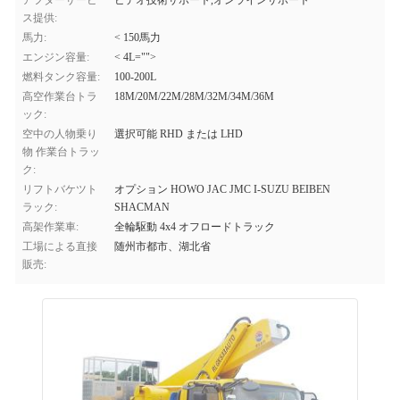
アフターサービ
ビデオ技術サポート,オンラインサポート
ス提供:
馬力:
< 150馬力
エンジン容量:
< 4L="">
燃料タンク容量:
100-200L
高空作業台トラ
18M/20M/22M/28M/32M/34M/36M
ック:
空中の人物乗り
選択可能 RHD または LHD
物 作業台トラッ
ク:
リフトバケツト
オプション HOWO JAC JMC I-SUZU BEIBEN
ラック:
SHACMAN
高架作業車:
全輪駆動 4x4 オフロードトラック
工場による直接
随州市都市、湖北省
販売: