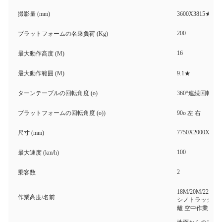
撮影量 (mm)
3600X3815★
200
プラットフォームの名乗負荷 (Kg)
16
最大動作高度 (M)
最大動作範囲 (M)
9.1★
ターンテーブルの回転角度 (o)
360°連続回転
プラットフォームの回転角度 (o))
90o 左 右
7750X2000X3150
尺寸 (mm)
100
最大速度 (km/h)
2
乗客数
18M/20M/22M/2
作業高度/名前
シノトラック ホウ
離 空中作業プラ