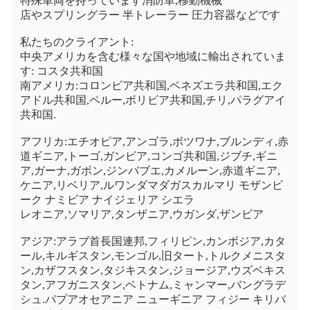
特殊車両を持っています消防車,移動機械
店やスプリングラー 半トレーラー 圧力容器などです
私たちのクライアント:
中央アメリカを含む様々な国や地域に輸出されていま
す: コスタ共和国
南アメリカ:コロンビア共和国,ベネズエラ共和国,エク
アドル共和国,ペルー,ボリビア共和国,チリ,パラグアイ
共和国.
アフリカ:エチオピア,アンゴラ,ボツワナ,ブルンディ,赤
道ギニア,トーゴ,ガンビア,コンゴ共和国,ジブチ,ギニ
ア,ガーナ,ガボン,ジンバブエ,カメルーン,赤道ギニア,
ケニア,リベリア,ルワンダマダガスカルマリ モザンビ
ーク ナミビア ナイジェリア シエラ
レオニア,ソマリア,タンザニア,ウガンダ,ザンビア
アジア:アラブ首長国連邦,フィリピン,カンボジア,カタ
ール,キルギスタン,モンゴル,旧タート,トルクメニスタ
ン,カザフスタン,タジキスタン,ジョージア,ウズベキス
タン,アフガニスタン,ベトナム,ミャンマー,バングラデ
シュ.パプアオセアニア ニューギニア フィジー キリバ