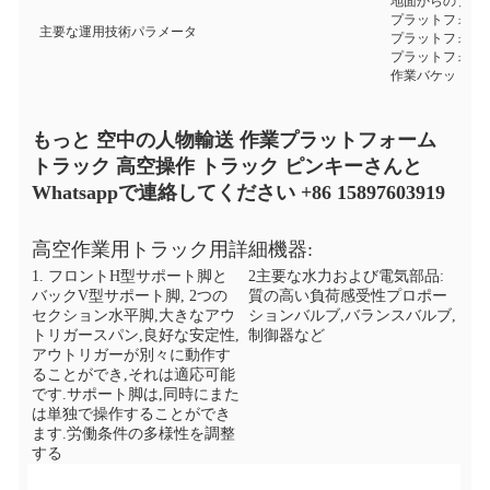
地面からのプラッ
プラットフォーム
主要な運用技術パラメータ
プラットフォーム
プラットフォーム
作業バケットの名乗
もっと 空中の人物輸送 作業プラットフォーム 
トラック 高空操作 トラック ピンキーさんと
Whatsappで連絡してください +86 15897603919
高空作業用トラック用詳細機器:
1. フロントH型サポート脚と
2主要な水力および電気部品:
バックV型サポート脚, 2つの
質の高い負荷感受性プロポー
セクション水平脚,大きなアウ
ションバルブ,バランスバルブ,
トリガースパン,良好な安定性,
制御器など
アウトリガーが別々に動作す
ることができ,それは適応可能
です.サポート脚は,同時にまた
は単独で操作することができ
ます.労働条件の多様性を調整
する