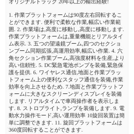
オリジナルトラック 20年以上の輸出経験!
1. 作業プラットフォームは90度左右回転するこ
とができます. 便利で柔軟な作業,幅広い作業範
囲. 2. 作業場は,高度に移動し,高度に移動します.
作業プラットフォームは,重量機能とリアルタイ
ム表示. 3. 五つの望遠鏡ブーム,四つのセクショ
ンブーム同期拡張,高運用効率,幅広い作業. 4. 六
角セクション作業ブーム,高強度材料を生産,より
高い信頼性. 5. DC緊急電池ポンプを装備,緊急保
護を提供. 6. ワイヤレス通信,地面と作業プラッ
トフォーム上の便利なスタッフ通信を装備,作業
効率を向上させるため. 7.地面と作業プラットフ
ォームに大きなスクリーンディスプレイを装備
します. リアルタイムで車両操作者を表示しま
す. 8. ストロブライト,ランプを装備します. 9. 電
動水力操作モード,高い運用効率 10旋回装置は簡
単に調整できます. 11. 旋回プラットフォームは
360度回転することができます.