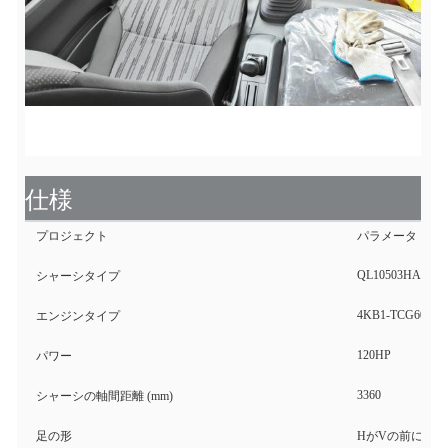
仕様
プロジェクト
パラメータ
QL10503HAR1Y
シャーシタイプ
4KB1-TCG60
エンジンタイプ
120HP
パワー
3360
シャーシの軸間距離 (mm)
足の形
HがVの前に