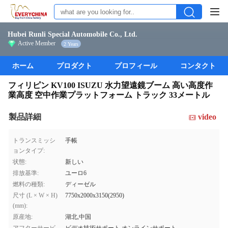
Hubei Runli Special Automobile Co., Ltd.
Active Member
2 Years
ホーム
プロダクト
プロフィール
コンタクト
フィリピン KV100 ISUZU 水力望遠鏡ブーム 高い高度作
業高度 空中作業プラットフォーム トラック 33メートル
製品詳細
video
トランスミッシ
手帳
ョンタイプ:
状態:
新しい
排放基準:
ユーロ6
燃料の種類:
ディーゼル
尺寸 (L × W × H)
7750x2000x3150(2950)
(mm):
原産地:
湖北,中国