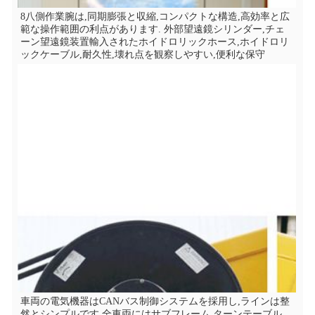
8八側作業腕は,同期膨張と収縮,コンパクトな構造,高効率と広
範な操作範囲の利点があります. 外部望遠鏡シリンダー,チェ
ーン望遠鏡装置輸入されたホイドロリックホース,ホイドロリ
ックケーブル,耐久性,壊れ点を観察しやすい,便利な保守
車両の電気機器はCANバス制御システムを採用し,ラインは整
然とシンプルです.全車両にはサブフレーム,ターンテーブル,