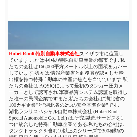
Hubei Runli 特別自動車株式会社
スイザウ市に位置し
ています.これは中国の特殊自動車産業の都市です. 私
たちの会社は166,000平方メートル以上の面積をカバー
しています.我々は,情報産業省と商務省が認可した輸
出権を持つ特殊自動車の生産に焦点を当てています.私
たちの会社は AQSIQによって最初のタンカー圧力メ
ーカーとして認可され 軍事品質システム認証を取得し
た唯一の民間企業ですまた,私たちの会社は"湖北省の
100カギ企業"と"湖北省の2つの安全基準企業"です.
湖北ランリスペシャル自動車株式会社 (Hubei Runli 
Special Automobile Co., Ltd.) は,研究,製造,サービスを1
つに統合した特殊自動車企業である.私たちの会社は,
タンクトラックを含む10以上のシリーズで300種類の