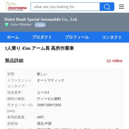
Hubei Runli Special Automobile Co., Ltd.
Active Member
2 Years
ホーム
プロダクト
プロフィール
コンタクト
3人乗り 45m アーム長 高所作業車
製品詳細
video
状態:
新しい
トランスミッシ
オートマティック
ョンタイプ:
排放基準:
ユーロ4
燃料の種類:
ディーゼル燃料
尺寸 (L × W × H)
5998*2000*2800
(mm):
車両総重量:
4495
原産地:
湖北,中国