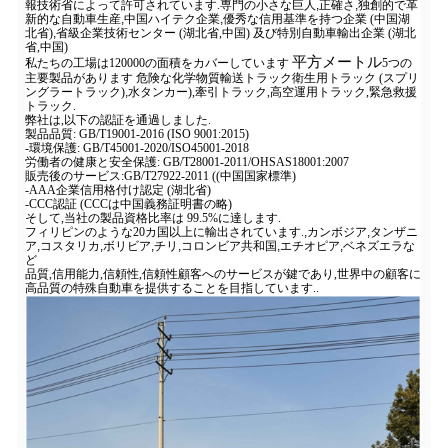
報技術省によって許可されています.専門の小さな巨人
,
正確さ
,
独創的で革
新的な自動車生産
,
中国ハイテク企業
,
優秀な信用基準を持つ企業 (中国湖
北省)
,
省級企業技術センター (湖北省,中国) 及び特別自動車輸出企業 (湖北
省,中国)
平方メートル
私たちの工場は120000の面積をカバーしています
5つの
主要製品があります 危険な化学物質輸送トラック衛生用トラック (スプリ
ングラートラック)
,
水タンカー),牽引トラック,高空運用トラック,緊急救援
トラック.
弊社は,以下の認証を通過しました.
製品品質: GB/T19001-2016 (ISO 9001:2015)
-環境保護: GB/T45001-2020/ISO45001-2018
労働者の健康と安全保護: GB/T28001-2011/OHSAS18001:2007
販売後のサービス:GB/T27922-2011 ((中国国家標準)
-AAA企業信用格付け認定 (湖北省)
-CCC認証 (CCCは中国義務証明書の略)
そして,当社の製品資格比率は 99.5%に達します.
フィリピンのような20カ国以上に輸出されています.
,
カンボジア
,
タンザニ
ア
,
コスタリカ
,
ボリビア
,
チリ
,
コロンビア共和国
,
エチオピア
,
ベネズエラな
ど
品質,信用能力,信頼性,信頼性顧客へのサービスが鍵であり,世界中の顧客に
高品質の特殊自動車を提供することを目指しています..