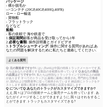
パッケージ
- 裸か脱毛か
-->コンテナ (20GP,40GP,40HQ,40FR)
ロー・ロー輸送
- 貨物船
- フラットラック
などなど
船舶
- 客の依頼で 海や鉄道で
1.
保証期間
顧客が商品を受け取ってから1年
2.
必要な書類
: 操作説明書とガイドビデオ
3.
トラブルシューティング
: 操作に関する質問があれば,あ
なたの問題を解決するために私たちと連絡してください.
よくある質問
Q: 元の製造者ですか?
A: はい,Runliは中国の特殊トラックメーカーです,私
たちはあなたが必要とする製品の全範囲を持っています.
Q:あなたの製品
の品質はどうですか?
A: 私たちは特別なトラックラインで10年以上の経験
があります.すべてのトラックは,厳格に厳格に検査され, 専門的な労働者
が, 国内および国際基準に従って維持されています.納品前にトラックをテ
ストします 顧客に配達する機械の性能と品質を保証します
Q について
Q:あなたのトラックがカスタマイズできますか?
ええ,我々はプロの技術チームと販売チームを持っています. あ
なたがイメージすることができますように,我々はそれをするこ
とができます.
トラックもカスタマイズできる?