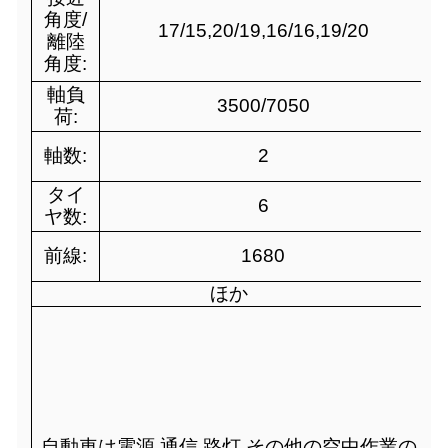
角度/
17/15,20/19,16/16,19/20
離陸
角度:
軸負
3500/7050
荷:
軸数:
2
タイ
6
ヤ数:
前線:
1680
ほか
自動車は電源,通信,路灯,その他の空中作業の