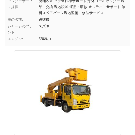
アフターサービ
現地設置 ビデオ技術サポート 海外コールセンター 返
ス提供:
品・交換 現地設置 運用・研修 オンラインサポート 無
料スペアパーツ現地整備・修理サービス
車の名前:
破壊機
シャーシのブラ
スズキ
ンド:
エンジン:
330馬力