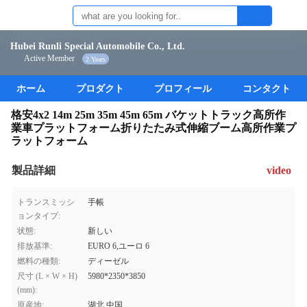
Hubei Runli Special Automobile Co., Ltd.
Active Member
2 Years
ホーム
プロダクト
プロフィール
コンタクト
格安4x2 14m 25m 35m 45m 65m バケットトラック高所作
業車プラットフォーム折りたたみ式伸縮ブーム高所作業プ
ラットフォーム
製品詳細
video
トランスミッシ
手帳
ョンタイプ:
状態:
新しい
排放基準:
EURO 6,ユーロ 6
燃料の種類:
ディーゼル
尺寸 (L × W × H)
5980*2350*3850
(mm):
原産地:
湖北,中国