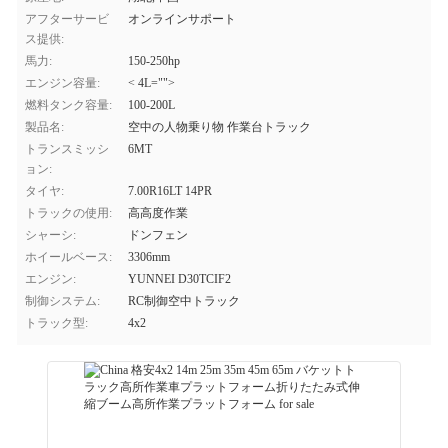
アフターサービ
オンラインサポート
ス提供:
馬力:
150-250hp
エンジン容量:
< 4L="">
燃料タンク容量:
100-200L
製品名:
空中の人物乗り物 作業台トラック
トランスミッシ
6MT
ョン:
タイヤ:
7.00R16LT 14PR
トラックの使用:
高高度作業
シャーシ:
ドンフェン
ホイールベース:
3306mm
エンジン:
YUNNEI D30TCIF2
制御システム:
RC制御空中トラック
トラック型:
4x2