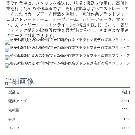
高所作業車は、スタッフを輸送し、現場で機器を使用し、高所作
業を行うための特殊車両です。高所作業車はすべてストレートア
ームまたはカーブアーム構造を採用し、高所作業プラットフォー
ムはストレートアーム、カーブアーム、シザーフォーク、マス
ト、ガントリー、マストクライミング構造を採用しており、各リ
フティング構造の比較優位性を最大限に活かし、さまざまな用途
のニーズに対応できます。
詳細画像
製品名
高所作
駆動タイプ
4*2 
200kg
積載量
21m
長さ
7.00R1
タイヤ