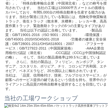
省）」、「特殊自動車輸出企業（中国湖北省）」などの称号を授
与されています。    当社の工場は120000平方メートルの面積を
カバーしており、年間5,000台の特殊自動車を生産する能力があ
ります。当社が製造に注力している製品には、危険化学物質輸送
トラック、衛生トラック（散水車、水槽車）、レッカー車、高高
度作業トラック、緊急救助トラックの5つの主要なタイプがあり
ます。    当社は以下の認証に合格しています。           -製品品
質：GB/T19001-2016（ISO 9001：2015）           -環境保護：
GB/T45001-2020/ISO45001-2018           -労働者の健康と安全保
護：GB/T28001-2011/OHSAS18001：2007           -アフターサ
ービス：GB/T27922-2011（中国国家規格）           -AAA企業信
用格付け認証（湖北省）           -CCC認証（CCCは中国強制認証
の略）。    そして、当社の製品適格率は99.5％に達していま
す。    さらに、当社の製品は、フィリピン、カンボジア、タン
ザニア、コスタリカ、ボリビア、チリ、コロンビア共和国、エチ
オピア、ベネズエラなど、20カ国以上に輸出されています。    
当社は、「品質、信用格付け、技術、フルプロセスサービス」が
顧客へのサービス提供の鍵であるという信念を持ち、世界中のク
ライアントに高品質の特殊自動車を提供することを目指していま
す。     
当社の工場ワークショップ