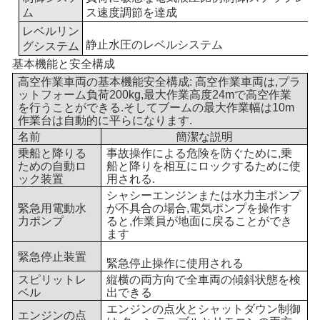
ム
ス速度調節を達成
レベルリン
静止水圧のレベルシステム
グシステム
基本機能と安全構成
高空作業車両の基本機能安全構成: 高空作業車両は,プラ
ットフォーム負荷200kg,最大作業高度24mで高空作業
を行うことができる.そしてブームの最大作業幅は10m
作業台は自動的に平らになります.
名前
簡潔な説明
乗船と降りる
事故操作による危険を防ぐために,乗
ための自動ロ
船と降りを相互にロックするために使
ック装置
用される.
シャシーエンジンまたは水力主ポンプ
緊急用電動水
が不具合の場合,電気ポンプを操作す
力ポンプ
ると,作業員が地面に戻ることができ
ます
緊急停止装置
緊急停止操作に使用される
スピリットレ
縦横の両方向で全車両の傾斜状態を検
ベル
出できる
エンジンの点火とシャットダウン制御
エンジンの点