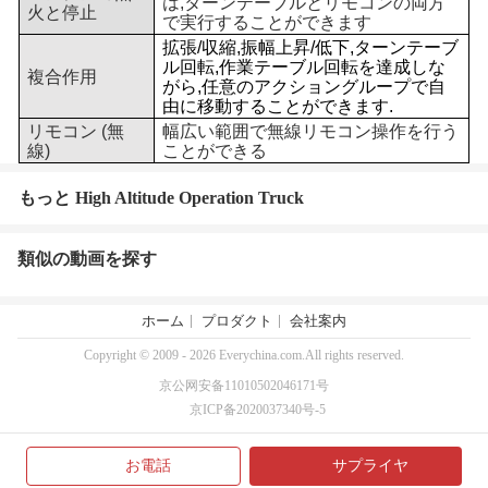
は,ターンテーブルとリモコンの両方
火と停止
で実行することができます
拡張/収縮,振幅上昇/低下,ターンテーブ
ル回転,作業テーブル回転を達成しな
複合作用
がら,任意のアクショングループで自
由に移動することができます.
リモコン (無
幅広い範囲で無線リモコン操作を行う
線)
ことができる
もっと High Altitude Operation Truck
類似の動画を探す
ホーム
プロダクト
会社案内
Copyright © 2009 - 2026 Everychina.com.All rights reserved.
京公网安备11010502046171号
京ICP备2020037340号-5
お電話
サプライヤ