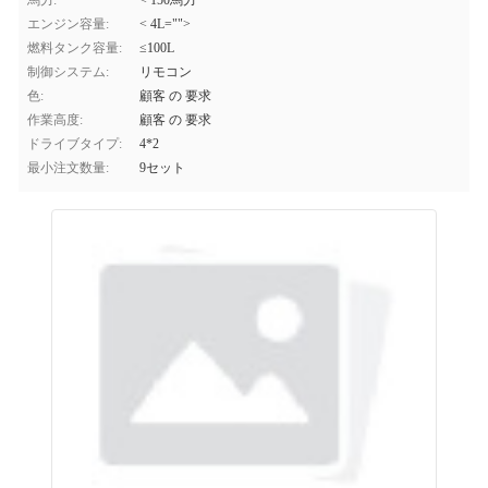
馬力:
< 150馬力
エンジン容量:
< 4L="">
燃料タンク容量:
≤100L
制御システム:
リモコン
色:
顧客 の 要求
作業高度:
顧客 の 要求
ドライブタイプ:
4*2
最小注文数量:
9セット