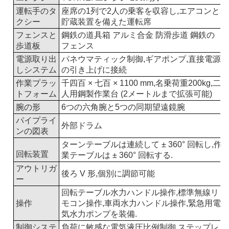
運転手のタ
座席の1列で2人の乗客を収容し,エアコンと
クシー
貯蔵装置を備えた運転席
フェンスと
鋼鉄の道具箱 アルミ合金 防滑歩道 鋼鉄の
歩道板
フェンス
電源取り出
パネウマティック制御,ギアポンプ,直接電源
しシステム
の引き上げに接続
作業プラッ
千四百 × 七百 × 1100 mm,名乗荷重200kg,二
トフォーム
人用鋼製作業台 (2メートルまで拡張可能)
腕の形
6つの六角腕と5つの同期望遠鏡腕
パイプライ
外部ドラム
ンの図表
ターンテーブルは連続して ± 360° 回転し,作
回転装置
業テーブルは ± 360° 回転する.
アウトリガ
後ろ V 形,個別に調節可能
ー
回転テーブル水力ハンドル操作,標準無線リ
操作
モコン操作,車両水力ハンドル操作,緊急用電
気水力ポンプを装備.
制御システ
負荷に敏感な電気液圧比例制御,ステップレ