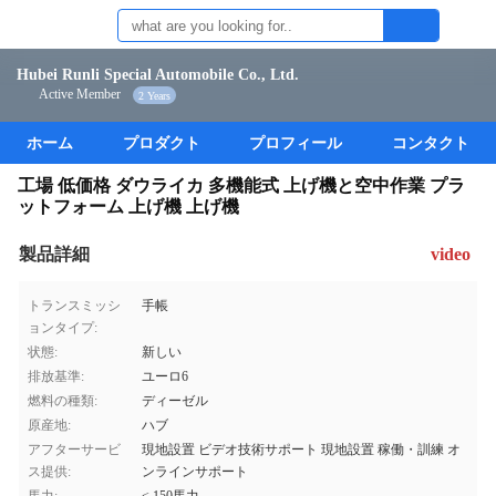
Hubei Runli Special Automobile Co., Ltd.
Active Member
2 Years
ホーム
プロダクト
プロフィール
コンタクト
工場 低価格 ダウライカ 多機能式 上げ機と空中作業 プラ
ットフォーム 上げ機 上げ機
製品詳細
video
トランスミッシ
手帳
ョンタイプ:
状態:
新しい
排放基準:
ユーロ6
燃料の種類:
ディーゼル
原産地:
ハブ
アフターサービ
現地設置 ビデオ技術サポート 現地設置 稼働・訓練 オ
ス提供:
ンラインサポート