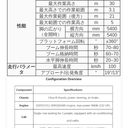
最大作業高さ
m
30
最大高さでの作業範囲
m
3.1
最大作業範囲（後方）
m
21
最大範囲での作業高さ
m
5
性能
横方向
mm
5400
脚の広がり
（全開時）
縦方向
mm
5400
プラットフォーム回転
°
±360°
ブーム伸長時間
秒
70–80
ブーム格納時間
秒
60–70
水平脚伸長時間
秒
20–30
最高速度
km/h
100
走行パラメー
タ
アプローチ/出発角度
°
19°/13°