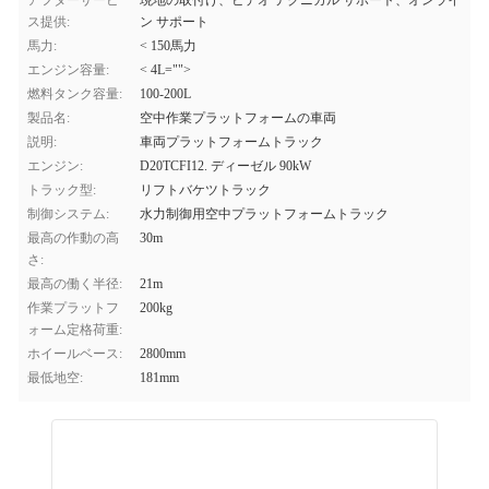
アフターサービ
現地の取付け、ビデオ テクニカル サポート、オンライ
ス提供:
ン サポート
馬力:
< 150馬力
エンジン容量:
< 4L="">
燃料タンク容量:
100-200L
製品名:
空中作業プラットフォームの車両
説明:
車両プラットフォームトラック
エンジン:
D20TCFI12. ディーゼル 90kW
トラック型:
リフトバケツトラック
制御システム:
水力制御用空中プラットフォームトラック
最高の作動の高
30m
さ:
最高の働く半径:
21m
作業プラットフ
200kg
ォーム定格荷重:
ホイールベース:
2800mm
最低地空:
181mm