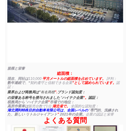
規模と栄誉
総面積：
現在、同社は
110,000
平方メートルの総面積を占めています。
評判：
数年連続で、“
契約遵守と信頼できる企業
”として認められています。
認
証：
業界および商務局は"
有名商標
".
ブランド認知度：
の栄誉ある称号を授与されました
“
ハイテク企業
”。
認証：
税務局から
“
ハイテク企業
”
市場での地位：
高所作業車は
販売台数で1位
湖北省で。
全国的な認知度：
湖北潤利特殊目的自動車有限公司は、全国レベルの
"
専門的、洗練され
た、新しい リトルジャイアント
"
2021年の企業。
企業の認証と栄誉
よくある質問