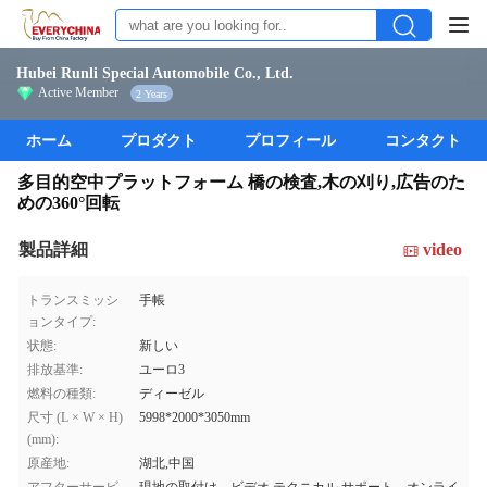
Hubei Runli Special Automobile Co., Ltd.
Active Member
2 Years
ホーム
プロダクト
プロフィール
コンタクト
多目的空中プラットフォーム 橋の検査,木の刈り,広告のた
めの360°回転
製品詳細
video
トランスミッシ
手帳
ョンタイプ:
状態:
新しい
排放基準:
ユーロ3
燃料の種類:
ディーゼル
尺寸 (L × W × H)
5998*2000*3050mm
(mm):
原産地:
湖北,中国