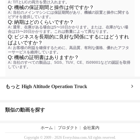
A: T/TとL/Cの両方を受け入れます。
Q: 機械の保証期間と操作は何ですか？
A: 当社のメインマシンには保証期間があり、機械の設置と操作に関する
ビデオを提供しています。
Q: 納期はどのくらいですか？
A: 通常、在庫がある場合は5〜10日かかります。または、在庫がない場
合は15〜20日かかります。これは数量によって異なります。
Q: ビジネスを長期的に良好な関係にするにはどうすれ
ばよいですか？
A: お客様の利益を確保するために、高品質、有利な価格、優れたアフタ
ーサービスを維持しています。
Q: 機械の証明書はありますか？
A: 当社のすべての製品は、SGS、TUV、CE、IS09001などの認証を取得
しています。
もっと High Altitude Operation Truck
類似の動画を探す
ホーム
プロダクト
会社案内
Copyright © 2009 - 2026 Everychina.com.All rights reserved.