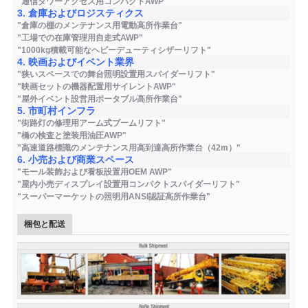
"通信タワーアクセス用コンパクトAWP"
3. 倉庫およびロジスティクス
"倉庫の棚のメンテナンス用電動高所作業台"
"工場での在庫管理用自走式AWP"
"1000kg積載可能なヘビーデューティシザーリフト"
4. 映画およびイベント業界
"狭いスペースでの舞台照明設置用スパイダーリフト"
"映画セットの機器配置用サイレントAWP"
"屋外イベント設営用ポータブル高所作業台"
5. 市町村インフラ
"街路灯の修理用アーム式ブームリフト"
"橋の検査と塗装用油圧AWP"
"高速道路標識のメンテナンス用高到達高所作業台（42m）"
6. 小売および商業スペース
"モール装飾および看板設置用OEM AWP"
"屋内小売ディスプレイ設置用コンパクトスパイダーリフト"
"スーパーマーケットの照明用ANSI認証高所作業台"
梱包と配送