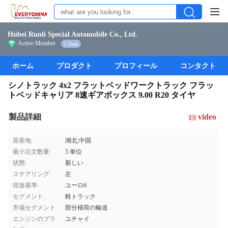
Hubei Runli Special Automobile Co., Ltd.
Active Member
2 Years
ホーム
プロダクト
プロフィール
コンタクト
シノトラック 4x2 フラットベッドワークトラック フラッ
トベッドキャリア 8速ギアボックス 9.00 R20 タイヤ
製品詳細
video
原産地:
湖北,中国
最小注文数量:
5 単位
状態:
新しい
ステアリング:
左
排放基準:
ユーロ6
セグメント:
軽トラック
市場セグメント:
部分積荷の輸送
エンジンのブラ
ユチャイ