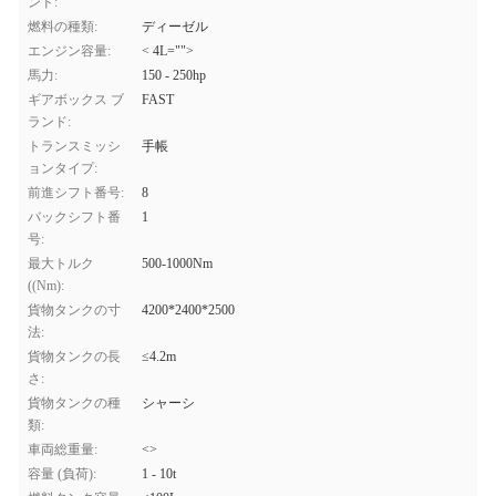
ンド:
燃料の種類:
ディーゼル
エンジン容量:
< 4L="">
馬力:
150 - 250hp
ギアボックス ブ
FAST
ランド:
トランスミッシ
手帳
ョンタイプ:
前進シフト番号:
8
バックシフト番
1
号:
最大トルク
500-1000Nm
((Nm):
貨物タンクの寸
4200*2400*2500
法:
貨物タンクの長
≤4.2m
さ:
貨物タンクの種
シャーシ
類:
車両総重量:
<>
容量 (負荷):
1 - 10t