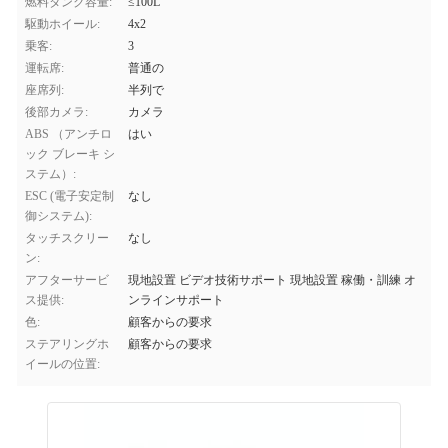
燃料タンク容量:
≤100L
駆動ホイール:
4x2
乗客:
3
運転席:
普通の
座席列:
半列で
後部カメラ:
カメラ
ABS （アンチロ
はい
ック ブレーキ シ
ステム）:
ESC (電子安定制
なし
御システム):
タッチスクリー
なし
ン:
アフターサービ
現地設置 ビデオ技術サポート 現地設置 稼働・訓練 オ
ス提供:
ンラインサポート
色:
顧客からの要求
ステアリングホ
顧客からの要求
イールの位置: