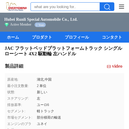
Hubei Runli Special Automobile Co., Ltd.
Active Member
2 Years
ホーム
プロダクト
プロフィール
コンタクト
JAC フラットベッドプラットフォームトラック シングル
ローシート 4X2 駆動輪 左ハンドル
製品詳細
video
原産地:
湖北,中国
最小注文数量:
2 単位
状態:
新しい
ステアリング:
左
排放基準:
ユーロ6
セグメント:
軽トラック
市場セグメント:
部分積荷の輸送
エンジンのブラ
ユネイ