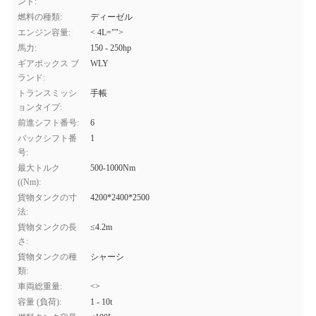
ンド:
燃料の種類:
ディーゼル
エンジン容量:
< 4L="">
馬力:
150 - 250hp
ギアボックス ブ
WLY
ランド:
トランスミッシ
手帳
ョンタイプ:
前進シフト番号:
6
バックシフト番
1
号:
最大トルク
500-1000Nm
((Nm):
貨物タンクの寸
4200*2400*2500
法:
貨物タンクの長
≤4.2m
さ:
貨物タンクの種
シャーシ
類:
車両総重量:
<>
容量 (負荷):
1 - 10t