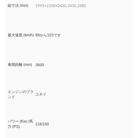
×
×
総寸法 (mm)
5995
2100
2420,2450,2480
最大速度 (km/h)
89から103です
車間距離 (mm)
3600
エンジンのブラ
ユネイ
ンド
パワー (Kw) /馬
118/160
力 (PS)