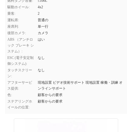
燃料タンク容量:
≤100L
駆動ホイール:
4x2
乗客:
2
運転席:
普通の
座席列:
単一行
後部カメラ:
カメラ
ABS （アンチロ
はい
ック ブレーキ シ
ステム）:
ESC (電子安定制
なし
御システム):
タッチスクリー
なし
ン:
アフターサービ
現地設置 ビデオ技術サポート 現地設置 稼働・訓練 オ
ス提供:
ンラインサポート
色:
顧客からの要求
ステアリングホ
顧客からの要求
イールの位置: