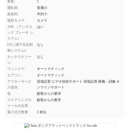
乗客:
5
運転席:
普通の
座席列:
半列で
後部カメラ:
カメラ
ABS （アンチロ
はい
ック ブレーキ シ
ステム）:
ESC (電子安定制
なし
御システム):
タッチスクリー
なし
ン:
ウィンドウ:
オートマティック
エアコン:
オートマティック
アフターサービ
現地設置 ビデオ技術サポート 現地設置 稼働・訓練 オ
ス提供:
ンラインサポート
色:
顧客からの要求
ステアリングホ
顧客からの要求
イールの位置:
最小注文数量:
3 単位