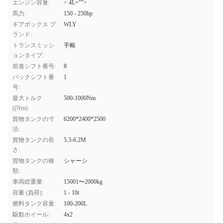
エンジン容量:
< 4L="">
馬力:
150 - 250hp
ギアボックス ブ
WLY
ランド:
トランスミッシ
手帳
ョンタイプ:
前進シフト番号:
8
バックシフト番
1
号:
最大トルク
500-1000Nm
((Nm):
貨物タンクの寸
6200*2400*2500
法:
貨物タンクの長
5.3-6.2M
さ:
貨物タンクの種
シャーシ
類:
車両総重量:
15001〜2000kg
容量 (負荷):
1 - 10t
燃料タンク容量:
100-200L
駆動ホイール:
4x2