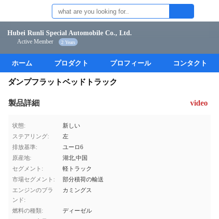
Hubei Runli Special Automobile Co., Ltd.
Active Member
2 Years
ホーム
プロダクト
プロフィール
コンタクト
ダンプフラットベッドトラック
製品詳細
video
状態:
新しい
ステアリング:
左
排放基準:
ユーロ6
原産地:
湖北,中国
セグメント:
軽トラック
市場セグメント:
部分積荷の輸送
エンジンのブラ
カミングス
ンド:
燃料の種類:
ディーゼル