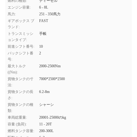
燃料の種類:
ディーゼル
エンジン容量:
6 - 8L
馬力:
251 - 350馬力
ギアボックス ブ
FAST
ランド:
トランスミッシ
手帳
ョンタイプ:
前進シフト番号:
10
バックシフト番
2
号:
最大トルク
2000-2500Nm
((Nm):
貨物タンクの寸
7000*2500*2500
法:
貨物タンクの長
6.2-8m
さ:
貨物タンクの種
シャーシ
類:
車両総重量:
20001-25000のkg
容量 (負荷):
11 - 20T
燃料タンク容量:
200-300L