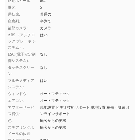
駆動ホイール:
6x2
乗客:
5
運転席:
普通の
座席列:
半列で
後部カメラ:
カメラ
ABS （アンチロ
はい
ック ブレーキ シ
ステム）:
ESC (電子安定制
なし
御システム):
タッチスクリー
なし
ン:
マルチメディア
はい
システム:
ウィンドウ:
オートマティック
エアコン:
オートマティック
アフターサービ
現地設置 ビデオ技術サポート 現地設置 稼働・訓練 オ
ス提供:
ンラインサポート
色:
顧客からの要求
ステアリングホ
顧客からの要求
イールの位置: