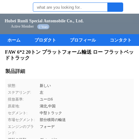
Hubei Runli Special Automobile Co., Ltd.
Active Member
2 Years
ホーム
プロダクト
プロフィール
コンタクト
FAW 6*2 20トン プラットフォーム輸送 ロー フラットベッ
ドトラック
製品詳細
状態:
新しい
ステアリング:
左
排放基準:
ユーロ6
原産地:
湖北,中国
セグメント:
中型トラック
市場セグメント:
部分積荷の輸送
エンジンのブラ
フォーデ
ンド: