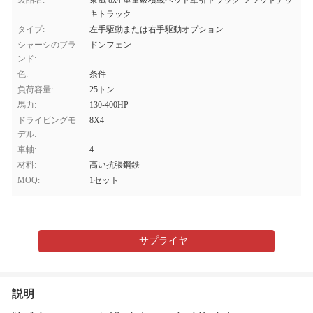
製品名:
東風 8x4 重量級積載ベッド牽引トラック フラットデッ
キトラック
タイプ:
左手駆動または右手駆動オプション
シャーシのブラ
ドンフェン
ンド:
色:
条件
負荷容量:
25トン
馬力:
130-400HP
ドライビングモ
8X4
デル:
車軸:
4
材料:
高い抗張鋼鉄
MOQ:
1セット
サプライヤ
説明