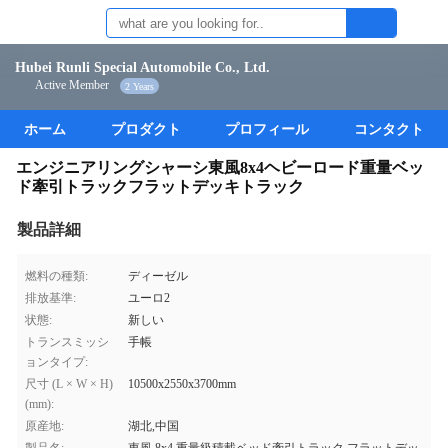
Hubei Runli Special Automobile Co., Ltd.
Active Member
2 Years
ホーム
プロダクト
プロフィール
コンタクト
エンジニアリングシャーシ東風8x4ヘビーロード重量ベッ
ド牽引トラックフラットデッキトラック
製品詳細
燃料の種類:
ディーゼル
排放基準:
ユーロ2
状態:
新しい
トランスミッシ
手帳
ョンタイプ:
尺寸 (L × W × H)
10500x2550x3700mm
(mm):
原産地:
湖北,中国