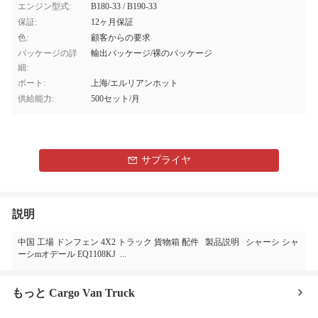
エンジン型式:
B180-33 / B190-33
保証:
12ヶ月保証
色:
顧客からの要求
パッケージの詳
輸出パッケージ/裸のパッケージ
細:
ポート:
上海/エルリアンホット
供給能力:
500セット/月
サプライヤ
説明
中国 工場 ドンフェン 4X2 トラック 貨物箱 配件 製品説明 シャーシ シャ
ーシmオデール EQ1108KJ ...
もっと Cargo Van Truck