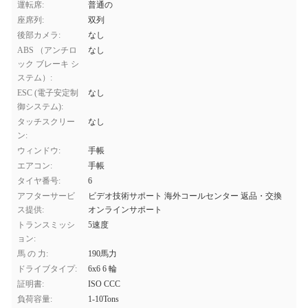
運転席:
普通の
座席列:
双列
後部カメラ:
なし
ABS （アンチロ
なし
ック ブレーキ シ
ステム）:
ESC (電子安定制
なし
御システム):
タッチスクリー
なし
ン:
ウィンドウ:
手帳
エアコン:
手帳
タイヤ番号:
6
アフターサービ
ビデオ技術サポート 海外コールセンター 返品・交換
ス提供:
オンラインサポート
トランスミッシ
5速度
ョン:
馬 の 力:
190馬力
ドライブタイプ:
6x6 6 輪
証明書:
ISO CCC
負荷容量:
1-10Tons