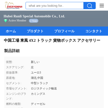
Hubei Runli Special Automobile Co., Ltd.
Active Member
2 Years
ホーム
プロダクト
プロフィール
コンタクト
中国工場 東風 4X2 トラック 貨物ボックス アクセサリー
製品詳細
状態:
新しい
ステアリング:
左
排放基準:
ユーロ3
原産地:
湖北,中国
セグメント:
中型トラック
市場セグメント:
ロジスティック輸送
エンジンのブラ
カミングス
ンド:
燃料の種類:
ディーゼル