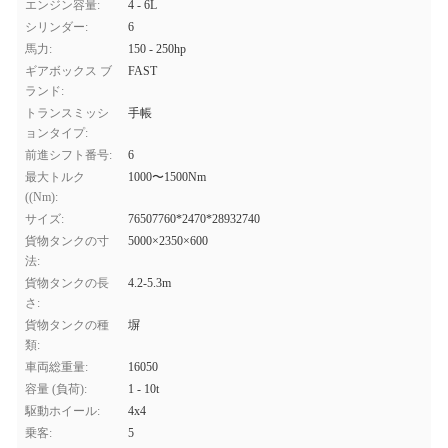
エンジン容量:
4 - 6L
シリンダー:
6
馬力:
150 - 250hp
ギアボックス ブ
FAST
ランド:
トランスミッシ
手帳
ョンタイプ:
前進シフト番号:
6
最大トルク
1000〜1500Nm
((Nm):
サイズ:
76507760*2470*28932740
貨物タンクの寸
5000×2350×600
法:
貨物タンクの長
4.2-5.3m
さ:
貨物タンクの種
塀
類:
車両総重量:
16050
容量 (負荷):
1 - 10t
駆動ホイール:
4x4
乗客:
5