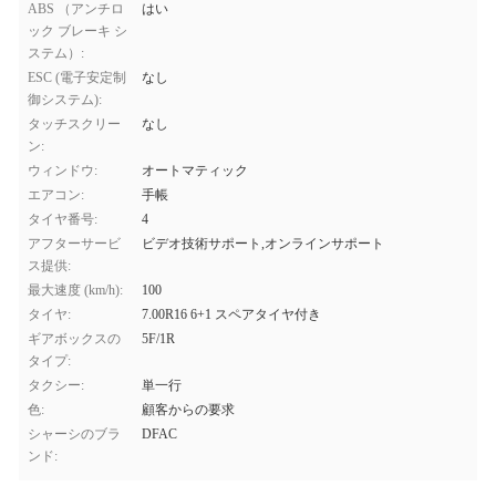
ABS （アンチロ
はい
ック ブレーキ シ
ステム）:
ESC (電子安定制
なし
御システム):
タッチスクリー
なし
ン:
ウィンドウ:
オートマティック
エアコン:
手帳
タイヤ番号:
4
アフターサービ
ビデオ技術サポート,オンラインサポート
ス提供:
最大速度 (km/h):
100
タイヤ:
7.00R16 6+1 スペアタイヤ付き
ギアボックスの
5F/1R
タイプ:
タクシー:
単一行
色:
顧客からの要求
シャーシのブラ
DFAC
ンド: