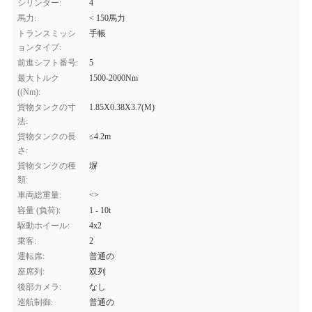
シリンダー:
4
馬力:
< 150馬力
トランスミッシ
手帳
ョンタイプ:
前進シフト番号:
5
最大トルク
1500-2000Nm
((Nm):
貨物タンクの寸
1.85X0.38X3.7(M)
法:
貨物タンクの長
≤4.2m
さ:
貨物タンクの種
塀
類:
車両総重量:
<>
容量 (負荷):
1 - 10t
駆動ホイール:
4x2
乗客:
2
運転席:
普通の
座席列:
双列
後部カメラ:
なし
巡航制御:
普通の