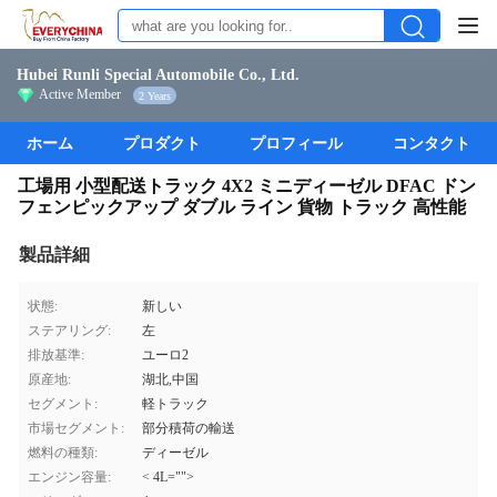
Hubei Runli Special Automobile Co., Ltd.
Active Member
2 Years
ホーム
プロダクト
プロフィール
コンタクト
工場用 小型配送トラック 4X2 ミニディーゼル DFAC ドン
フェンピックアップ ダブル ライン 貨物 トラック 高性能
製品詳細
状態:
新しい
ステアリング:
左
排放基準:
ユーロ2
原産地:
湖北,中国
セグメント:
軽トラック
市場セグメント:
部分積荷の輸送
燃料の種類:
ディーゼル
エンジン容量:
< 4L="">