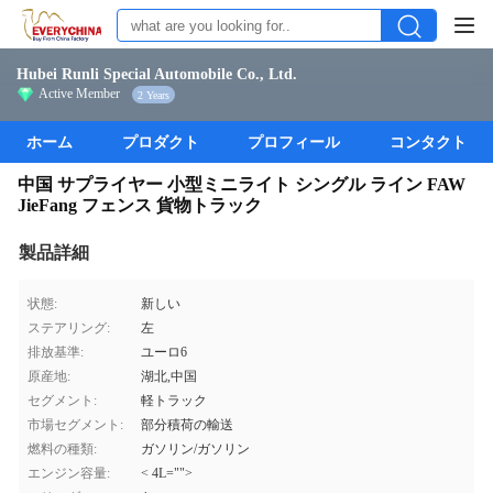
Hubei Runli Special Automobile Co., Ltd.
Active Member
2 Years
ホーム
プロダクト
プロフィール
コンタクト
中国 サプライヤー 小型ミニライト シングル ライン FAW
JieFang フェンス 貨物トラック
製品詳細
状態:
新しい
ステアリング:
左
排放基準:
ユーロ6
原産地:
湖北,中国
セグメント:
軽トラック
市場セグメント:
部分積荷の輸送
燃料の種類:
ガソリン/ガソリン
エンジン容量:
< 4L="">