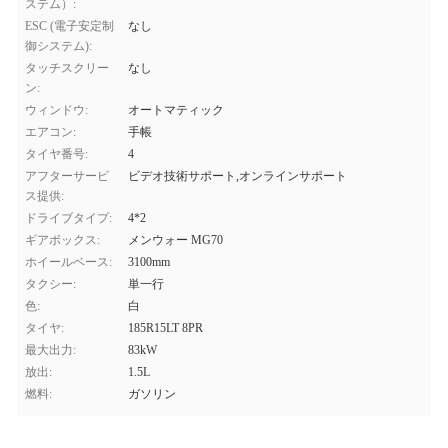
ステム）:
ESC (電子安定制
なし
御システム):
タッチスクリー
なし
ン:
ウィンドウ:
オートマティック
エアコン:
手帳
タイヤ番号:
4
アフターサービ
ビデオ技術サポート,オンラインサポート
ス提供:
ドライブタイプ:
4*2
ギアボックス:
メンウォー MG70
ホイールベース:
3100mm
タクシー:
単一行
色:
白
タイヤ:
185R15LT 8PR
最大出力:
83kW
放出:
1.5L
燃料:
ガソリン