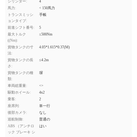
シリンダー:
4
馬力:
< 150馬力
トランスミッシ
手帳
ョンタイプ:
前進シフト番号:
5
最大トルク
≤500Nm
((Nm):
貨物タンクの寸
4.05*1.615*0.37(M)
法:
貨物タンクの長
≤4.2m
さ:
貨物タンクの種
塀
類:
車両総重量:
<>
駆動ホイール:
4x2
乗客:
2
座席列:
単一行
後部カメラ:
なし
巡航制御:
普通の
ABS （アンチロ
はい
ック ブレーキ シ