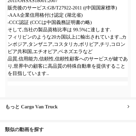
2011/OHSAS18001:2007
販売後のサービス:GB/T27922-2011 ((中国国家標準)
-AAA企業信用格付け認定 (湖北省)
-CCC認証 (CCCは中国義務証明書の略)
そして,当社の製品資格比率は 99.5%に達します.
フィリピンのような20カ国以上に輸出されています.
,
カ
ンボジア
,
タンザニア
,
コスタリカ
,
ボリビア
,
チリ
,
コロン
ビア共和国
,
エチオピア
,
ベネズエラなど
品質,信用能力,信頼性,信頼性顧客へのサービスが鍵であ
り,世界中の顧客に高品質の特殊自動車を提供すること
を目指しています..
もっと Cargo Van Truck
類似の動画を探す