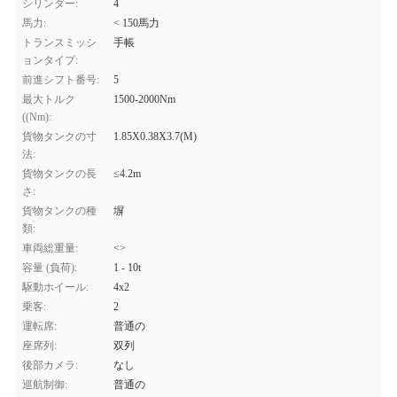
シリンダー:
4
馬力:
< 150馬力
トランスミッシ
手帳
ョンタイプ:
前進シフト番号:
5
最大トルク
1500-2000Nm
((Nm):
貨物タンクの寸
1.85X0.38X3.7(M)
法:
貨物タンクの長
≤4.2m
さ:
貨物タンクの種
塀
類:
車両総重量:
<>
容量 (負荷):
1 - 10t
駆動ホイール:
4x2
乗客:
2
運転席:
普通の
座席列:
双列
後部カメラ:
なし
巡航制御:
普通の