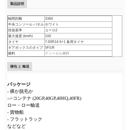
製品説明
軸間距離
3360
中央コンソール パネル
ホワイト
排放基準
ユーロ2
最大速度 (km/h)
100
タイヤ
7.00R16 6+1 备用タイヤ
ギアボックスのタイプ
5F/1R
燃料
ディーゼル燃料
梱包 と 輸送
パッケージ
- 裸か脱毛か
-->コンテナ (20GP,40GP,40HQ,40FR)
ロー・ロー輸送
- 貨物船
- フラットラック
などなど