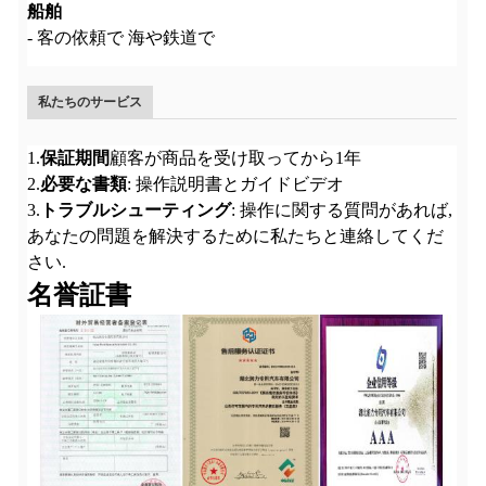
船舶
- 客の依頼で 海や鉄道で
私たちのサービス
1.
保証期間
顧客が商品を受け取ってから1年
2.
必要な書類
: 操作説明書とガイドビデオ
3.
トラブルシューティング
: 操作に関する質問があれば,
あなたの問題を解決するために私たちと連絡してくだ
さい.
名誉証書