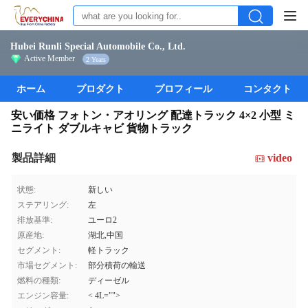
Hubei Runli Special Automobile Co., Ltd.
Active Member
2 Years
ホーム
プロダクト
プロフィール
コンタクト
安い価格 フォトン・アオリング 配達トラック 4×2 小型 ミ
ニライト ダブルキャビ 貨物トラック
製品詳細
video
状態:
新しい
ステアリング:
左
排放基準:
ユーロ2
原産地:
湖北,中国
セグメント:
軽トラック
市場セグメント:
部分積荷の輸送
燃料の種類:
ディーゼル
エンジン容量:
< 4L="">