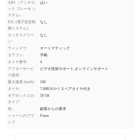
ABS （アンチロ
はい
ック ブレーキ シ
ステム）:
ESC (電子安定制
なし
御システム):
タッチスクリー
なし
ン:
ウィンドウ:
オートマティック
エアコン:
手帳
タイヤ番号:
4
アフターサービ
ビデオ技術サポート,オンラインサポート
ス提供:
最大速度 (km/h):
100
タイヤ:
7.00R16 6+1 スペアタイヤ付き
ギアボックスの
5F/1R
タイプ:
色:
顧客からの要求
シャーシのブラ
Foton
ンド: