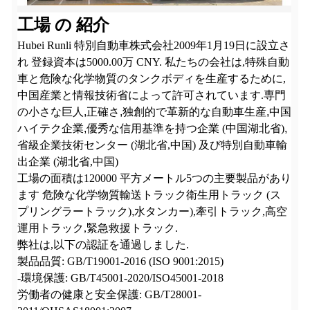
工場 の 紹介
Hubei Runli 特別自動車株式会社
2009年1月19日に設立さ
れ 登録資本は5000.00万 CNY. 私たちの会社は,特殊自動
車と危険な化学物質のタンクボディを生産するために,
中国産業と情報技術省によって許可されています.専門
の小さな巨人
,
正確さ
,
独創的で革新的な自動車生産
,
中国
ハイテク企業
,
優秀な信用基準を持つ企業 (中国湖北省)
,
省級企業技術センター (湖北省,中国) 及び特別自動車輸
出企業 (湖北省,中国)
工場の面積は
120000
平方メートル
5つの主要製品があり
ます 危険な化学物質輸送トラック衛生用トラック (ス
プリングラートラック)
,
水タンカー),牽引トラック,高空
運用トラック,緊急救援トラック.
弊社は,以下の認証を通過しました.
製品品質: GB/T19001-2016 (ISO 9001:2015)
-環境保護: GB/T45001-2020/ISO45001-2018
労働者の健康と安全保護: GB/T28001-