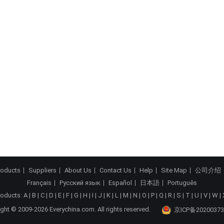
roducts
Suppliers
About Us
Contact Us
Help
Site Map
公司介绍
Français
Русский язык
Español
日本語
Português
roducts:
A
|
B
|
C
|
D
|
E
|
F
|
G
|
H
|
I
|
J
|
K
|
L
|
M
|
N
|
O
|
P
|
Q
|
R
|
S
|
T
|
U
|
V
|
W
|
ght © 2009-2026 Everychina.com. All rights reserved.
京ICP备20200373