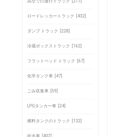
高空での運行トラック
[217]
ロードレッカートラック
[432]
ダンプ トラック
[228]
冷蔵ボックストラック
[162]
フラットベッド トラック
[67]
化学タンク車
[47]
ごみ収集車
[59]
LPGタンカー車
[24]
燃料タンクのトラック
[132]
給水車
[402]