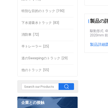
特別な目的のトラック
[190]
製品の
下水道吸水トラック
[83]
駆動形式: 4
消防車
[72]
2020mm 前
製品詳細図
半トレーラー
[25]
道のSweepingのトラック
[29]
他のトラック
[55]
企業との接触