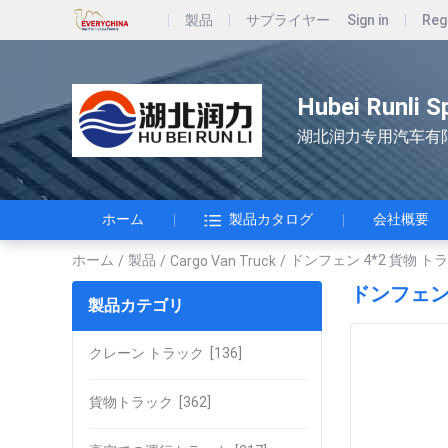
製品
サプライヤー
Sign in
Reg
Hubei Runli S
湖北润力专用汽车有
ホーム
製品カタログ
会社概要
ホーム
製品
ドンフェン 4*2 貨物 
/
/
Cargo Van Truck
/
ドンフェン
製品カテゴリ
クレーン トラック
[136]
貨物トラック
[362]