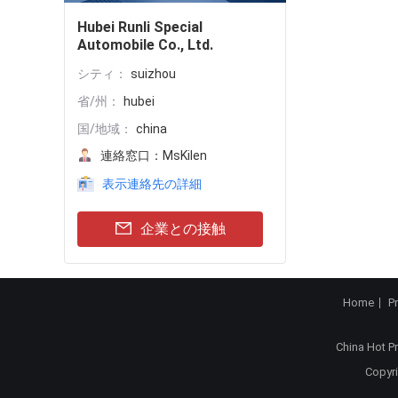
Hubei Runli Special
Automobile Co., Ltd.
シティ：
suizhou
省/州：
hubei
国/地域：
china
連絡窓口：
MsKilen
表示連絡先の詳細
企業との接触
Home
P
China Hot P
Copyri